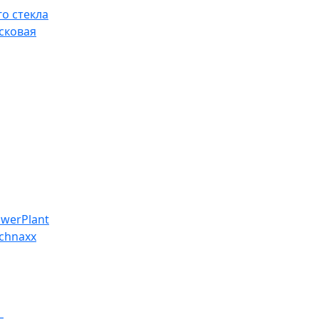
о стекла
сковая
werPlant
chnaxx