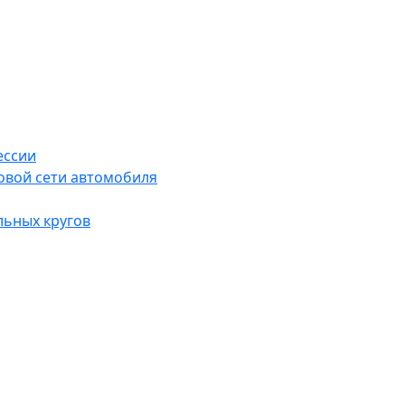
ессии
овой сети автомобиля
льных кругов