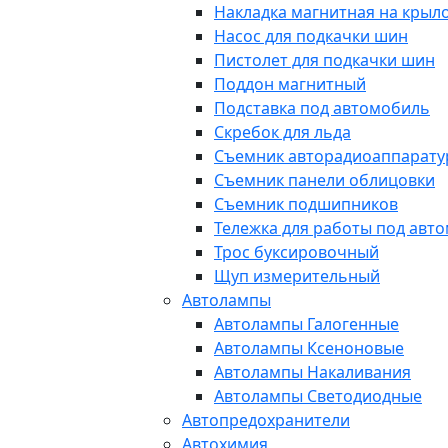
Накладка магнитная на крыл
Насос для подкачки шин
Пистолет для подкачки шин
Поддон магнитный
Подставка под автомобиль
Скребок для льда
Съемник авторадиоаппарат
Съемник панели облицовки
Съемник подшипников
Тележка для работы под авт
Трос буксировочный
Щуп измерительный
Автолампы
Автолампы Галогенные
Автолампы Ксеноновые
Автолампы Накаливания
Автолампы Светодиодные
Автопредохранители
Автохимия