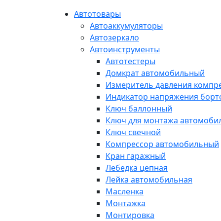
Автотовары
Автоаккумуляторы
Автозеркало
Автоинструменты
Автотестеры
Домкрат автомобильный
Измеритель давления компр
Индикатор напряжения борт
Ключ баллонный
Ключ для монтажа автомоби
Ключ свечной
Компрессор автомобильный
Кран гаражный
Лебедка цепная
Лейка автомобильная
Масленка
Монтажка
Монтировка