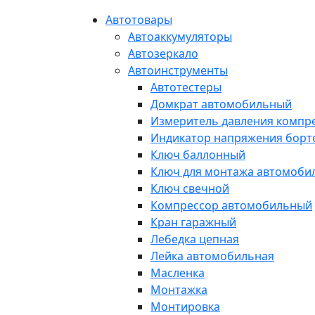
Автотовары
Автоаккумуляторы
Автозеркало
Автоинструменты
Автотестеры
Домкрат автомобильный
Измеритель давления компр
Индикатор напряжения борт
Ключ баллонный
Ключ для монтажа автомоби
Ключ свечной
Компрессор автомобильный
Кран гаражный
Лебедка цепная
Лейка автомобильная
Масленка
Монтажка
Монтировка