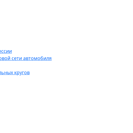
ессии
овой сети автомобиля
льных кругов