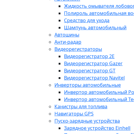
Жидкость омывателя лобовог
Полироль автомобильная во
Средство для ухода
Шампунь автомобильный
Автошины
Анти-радар
Видеорегистраторы
Видеорегистратор 2E
Видеорегистратор Gazer
Видеорегистратор GT
Видеорегистратор Navitel
Инверторы автомобильные
Инвертор автомобильный Po
Инвертор автомобильный Te
Канистры для топлива
Навигаторы GPS
Пуско-зарядные устройства
Зарядное устройство Einhell