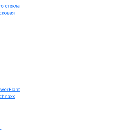
о стекла
сковая
werPlant
chnaxx