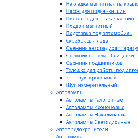
Накладка магнитная на крыл
Насос для подкачки шин
Пистолет для подкачки шин
Поддон магнитный
Подставка под автомобиль
Скребок для льда
Съемник авторадиоаппарат
Съемник панели облицовки
Съемник подшипников
Тележка для работы под авт
Трос буксировочный
Щуп измерительный
Автолампы
Автолампы Галогенные
Автолампы Ксеноновые
Автолампы Накаливания
Автолампы Светодиодные
Автопредохранители
Автохимия