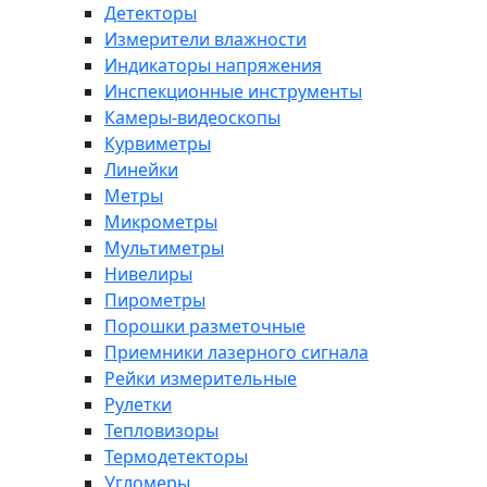
Детекторы
Измерители влажности
Индикаторы напряжения
Инспекционные инструменты
Камеры-видеоскопы
Курвиметры
Линейки
Метры
Микрометры
Мультиметры
Нивелиры
Пирометры
Порошки разметочные
Приемники лазерного сигнала
Рейки измерительные
Рулетки
Тепловизоры
Термодетекторы
Угломеры