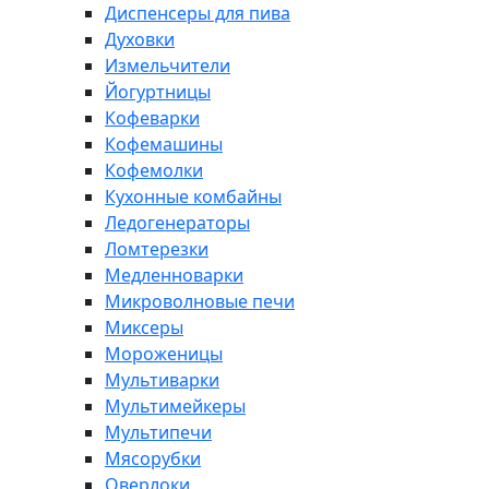
Диспенсеры для пива
Духовки
Измельчители
Йогуртницы
Кофеварки
Кофемашины
Кофемолки
Кухонные комбайны
Ледогенераторы
Ломтерезки
Медленноварки
Микроволновые печи
Миксеры
Мороженицы
Мультиварки
Мультимейкеры
Мультипечи
Мясорубки
Оверлоки