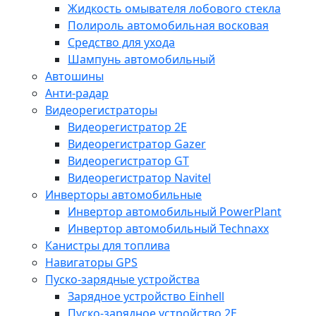
Жидкость омывателя лобового стекла
Полироль автомобильная восковая
Средство для ухода
Шампунь автомобильный
Автошины
Анти-радар
Видеорегистраторы
Видеорегистратор 2E
Видеорегистратор Gazer
Видеорегистратор GT
Видеорегистратор Navitel
Инверторы автомобильные
Инвертор автомобильный PowerPlant
Инвертор автомобильный Technaxx
Канистры для топлива
Навигаторы GPS
Пуско-зарядные устройства
Зарядное устройство Einhell
Пуско-зарядное устройство 2E