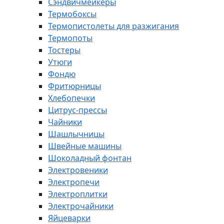
Сэндвичмейкеры
Термобоксы
Термопистолеты для разжигания
Термопоты
Тостеры
Утюги
Фондю
Фритюрницы
Хлебопечки
Цитрус-прессы
Чайники
Шашлычницы
Швейные машины
Шоколадный фонтан
Электровеники
Электропечи
Электроплитки
Электрочайники
Яйцеварки