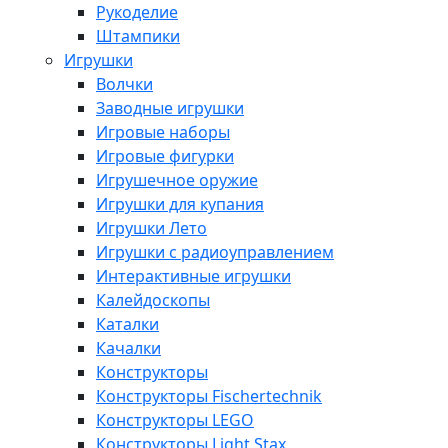
Рукоделие
Штампики
Игрушки
Волчки
Заводные игрушки
Игровые наборы
Игровые фигурки
Игрушечное оружие
Игрушки для купания
Игрушки Лето
Игрушки с радиоуправлением
Интерактивные игрушки
Калейдоскопы
Каталки
Качалки
Конструкторы
Конструкторы Fisсhertechnik
Конструкторы LEGO
Конструкторы Light Stax