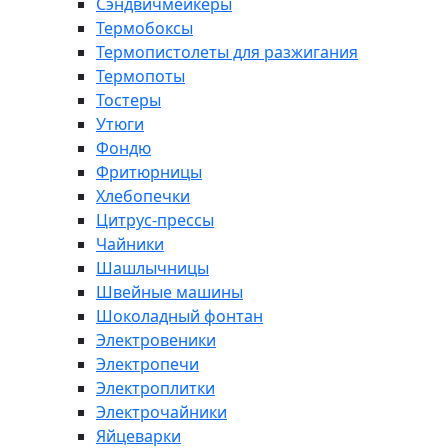
Сэндвичмейкеры
Термобоксы
Термопистолеты для разжигания
Термопоты
Тостеры
Утюги
Фондю
Фритюрницы
Хлебопечки
Цитрус-прессы
Чайники
Шашлычницы
Швейные машины
Шоколадный фонтан
Электровеники
Электропечи
Электроплитки
Электрочайники
Яйцеварки