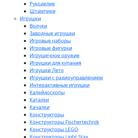
Рукоделие
Штампики
Игрушки
Волчки
Заводные игрушки
Игровые наборы
Игровые фигурки
Игрушечное оружие
Игрушки для купания
Игрушки Лето
Игрушки с радиоуправлением
Интерактивные игрушки
Калейдоскопы
Каталки
Качалки
Конструкторы
Конструкторы Fisсhertechnik
Конструкторы LEGO
Конструкторы Light Stax