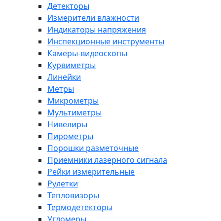
Детекторы
Измерители влажности
Индикаторы напряжения
Инспекционные инструменты
Камеры-видеоскопы
Курвиметры
Линейки
Метры
Микрометры
Мультиметры
Нивелиры
Пирометры
Порошки разметочные
Приемники лазерного сигнала
Рейки измерительные
Рулетки
Тепловизоры
Термодетекторы
Угломеры