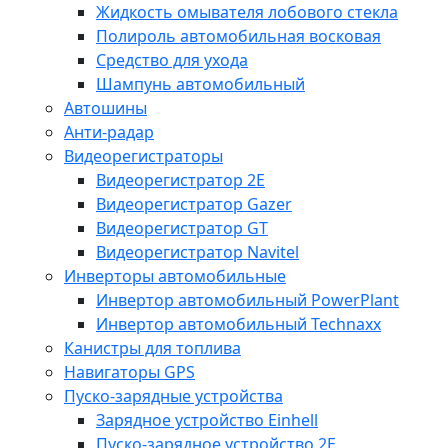
Жидкость омывателя лобового стекла
Полироль автомобильная восковая
Средство для ухода
Шампунь автомобильный
Автошины
Анти-радар
Видеорегистраторы
Видеорегистратор 2E
Видеорегистратор Gazer
Видеорегистратор GT
Видеорегистратор Navitel
Инверторы автомобильные
Инвертор автомобильный PowerPlant
Инвертор автомобильный Technaxx
Канистры для топлива
Навигаторы GPS
Пуско-зарядные устройства
Зарядное устройство Einhell
Пуско-зарядное устройство 2E