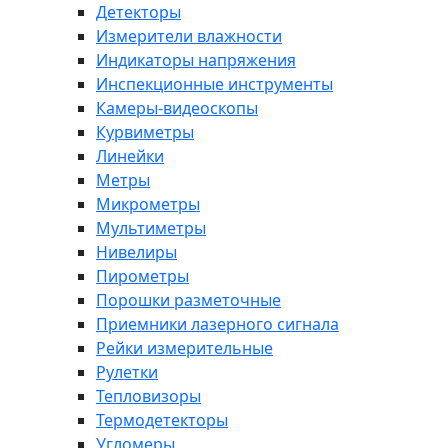
Детекторы
Измерители влажности
Индикаторы напряжения
Инспекционные инструменты
Камеры-видеоскопы
Курвиметры
Линейки
Метры
Микрометры
Мультиметры
Нивелиры
Пирометры
Порошки разметочные
Приемники лазерного сигнала
Рейки измерительные
Рулетки
Тепловизоры
Термодетекторы
Угломеры