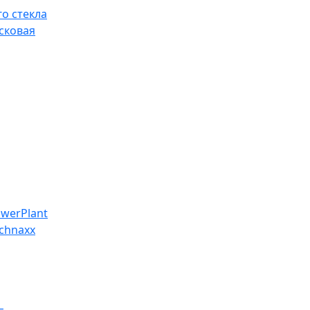
о стекла
сковая
werPlant
chnaxx