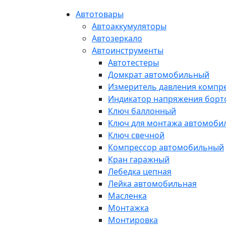
Автотовары
Автоаккумуляторы
Автозеркало
Автоинструменты
Автотестеры
Домкрат автомобильный
Измеритель давления компр
Индикатор напряжения борт
Ключ баллонный
Ключ для монтажа автомоби
Ключ свечной
Компрессор автомобильный
Кран гаражный
Лебедка цепная
Лейка автомобильная
Масленка
Монтажка
Монтировка