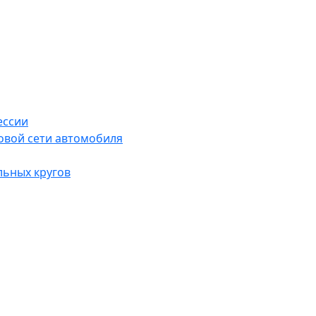
ессии
овой сети автомобиля
льных кругов