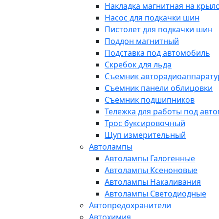
Накладка магнитная на крыл
Насос для подкачки шин
Пистолет для подкачки шин
Поддон магнитный
Подставка под автомобиль
Скребок для льда
Съемник авторадиоаппарат
Съемник панели облицовки
Съемник подшипников
Тележка для работы под авт
Трос буксировочный
Щуп измерительный
Автолампы
Автолампы Галогенные
Автолампы Ксеноновые
Автолампы Накаливания
Автолампы Светодиодные
Автопредохранители
Автохимия