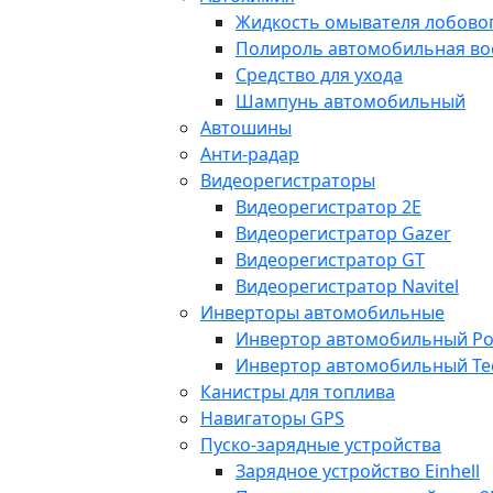
Жидкость омывателя лобовог
Полироль автомобильная во
Средство для ухода
Шампунь автомобильный
Автошины
Анти-радар
Видеорегистраторы
Видеорегистратор 2E
Видеорегистратор Gazer
Видеорегистратор GT
Видеорегистратор Navitel
Инверторы автомобильные
Инвертор автомобильный Po
Инвертор автомобильный Te
Канистры для топлива
Навигаторы GPS
Пуско-зарядные устройства
Зарядное устройство Einhell