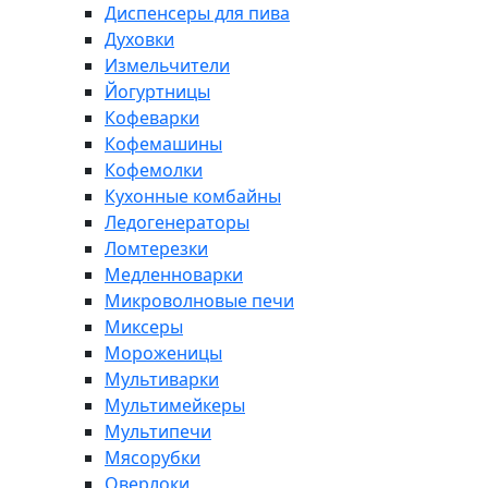
Диспенсеры для пива
Духовки
Измельчители
Йогуртницы
Кофеварки
Кофемашины
Кофемолки
Кухонные комбайны
Ледогенераторы
Ломтерезки
Медленноварки
Микроволновые печи
Миксеры
Мороженицы
Мультиварки
Мультимейкеры
Мультипечи
Мясорубки
Оверлоки