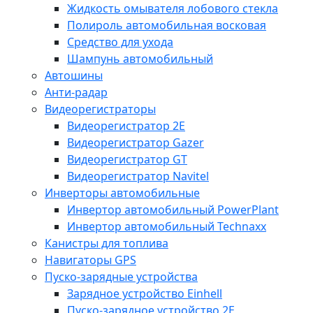
Жидкость омывателя лобового стекла
Полироль автомобильная восковая
Средство для ухода
Шампунь автомобильный
Автошины
Анти-радар
Видеорегистраторы
Видеорегистратор 2E
Видеорегистратор Gazer
Видеорегистратор GT
Видеорегистратор Navitel
Инверторы автомобильные
Инвертор автомобильный PowerPlant
Инвертор автомобильный Technaxx
Канистры для топлива
Навигаторы GPS
Пуско-зарядные устройства
Зарядное устройство Einhell
Пуско-зарядное устройство 2E