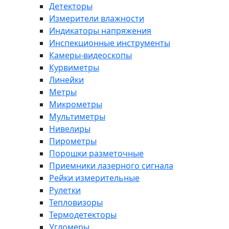
Детекторы
Измерители влажности
Индикаторы напряжения
Инспекционные инструменты
Камеры-видеоскопы
Курвиметры
Линейки
Метры
Микрометры
Мультиметры
Нивелиры
Пирометры
Порошки разметочные
Приемники лазерного сигнала
Рейки измерительные
Рулетки
Тепловизоры
Термодетекторы
Угломеры