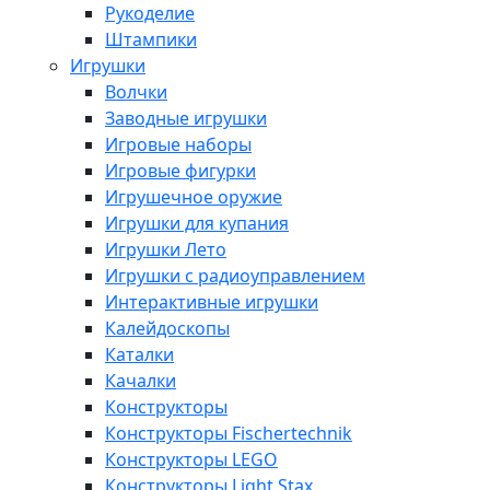
Рукоделие
Штампики
Игрушки
Волчки
Заводные игрушки
Игровые наборы
Игровые фигурки
Игрушечное оружие
Игрушки для купания
Игрушки Лето
Игрушки с радиоуправлением
Интерактивные игрушки
Калейдоскопы
Каталки
Качалки
Конструкторы
Конструкторы Fisсhertechnik
Конструкторы LEGO
Конструкторы Light Stax