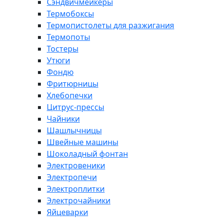
Сэндвичмейкеры
Термобоксы
Термопистолеты для разжигания
Термопоты
Тостеры
Утюги
Фондю
Фритюрницы
Хлебопечки
Цитрус-прессы
Чайники
Шашлычницы
Швейные машины
Шоколадный фонтан
Электровеники
Электропечи
Электроплитки
Электрочайники
Яйцеварки