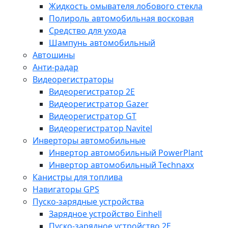
Жидкость омывателя лобового стекла
Полироль автомобильная восковая
Средство для ухода
Шампунь автомобильный
Автошины
Анти-радар
Видеорегистраторы
Видеорегистратор 2E
Видеорегистратор Gazer
Видеорегистратор GT
Видеорегистратор Navitel
Инверторы автомобильные
Инвертор автомобильный PowerPlant
Инвертор автомобильный Technaxx
Канистры для топлива
Навигаторы GPS
Пуско-зарядные устройства
Зарядное устройство Einhell
Пуско-зарядное устройство 2E