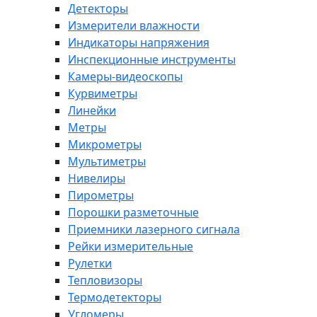
Детекторы
Измерители влажности
Индикаторы напряжения
Инспекционные инструменты
Камеры-видеоскопы
Курвиметры
Линейки
Метры
Микрометры
Мультиметры
Нивелиры
Пирометры
Порошки разметочные
Приемники лазерного сигнала
Рейки измерительные
Рулетки
Тепловизоры
Термодетекторы
Угломеры