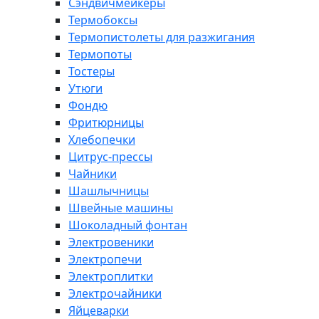
Сэндвичмейкеры
Термобоксы
Термопистолеты для разжигания
Термопоты
Тостеры
Утюги
Фондю
Фритюрницы
Хлебопечки
Цитрус-прессы
Чайники
Шашлычницы
Швейные машины
Шоколадный фонтан
Электровеники
Электропечи
Электроплитки
Электрочайники
Яйцеварки