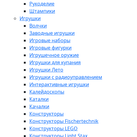
Рукоделие
Штампики
Игрушки
Волчки
Заводные игрушки
Игровые наборы
Игровые фигурки
Игрушечное оружие
Игрушки для купания
Игрушки Лето
Игрушки с радиоуправлением
Интерактивные игрушки
Калейдоскопы
Каталки
Качалки
Конструкторы
Конструкторы Fisсhertechnik
Конструкторы LEGO
Конструкторы Light Stax