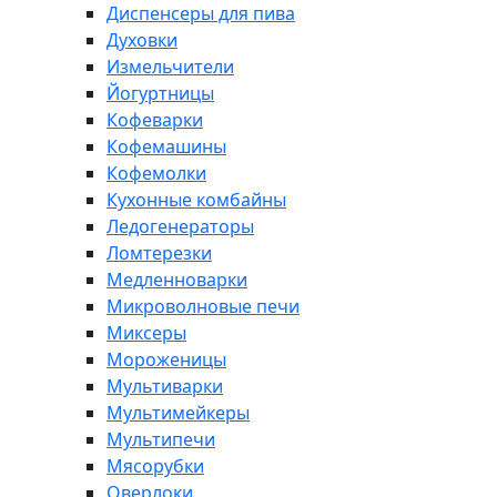
Диспенсеры для пива
Духовки
Измельчители
Йогуртницы
Кофеварки
Кофемашины
Кофемолки
Кухонные комбайны
Ледогенераторы
Ломтерезки
Медленноварки
Микроволновые печи
Миксеры
Мороженицы
Мультиварки
Мультимейкеры
Мультипечи
Мясорубки
Оверлоки