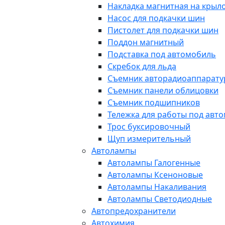
Накладка магнитная на крыл
Насос для подкачки шин
Пистолет для подкачки шин
Поддон магнитный
Подставка под автомобиль
Скребок для льда
Съемник авторадиоаппарат
Съемник панели облицовки
Съемник подшипников
Тележка для работы под авт
Трос буксировочный
Щуп измерительный
Автолампы
Автолампы Галогенные
Автолампы Ксеноновые
Автолампы Накаливания
Автолампы Светодиодные
Автопредохранители
Автохимия