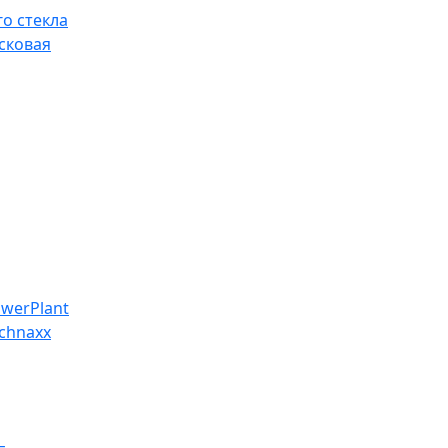
о стекла
сковая
werPlant
chnaxx