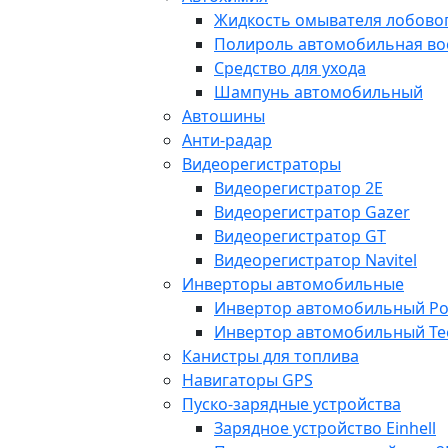
Жидкость омывателя лобовог
Полироль автомобильная во
Средство для ухода
Шампунь автомобильный
Автошины
Анти-радар
Видеорегистраторы
Видеорегистратор 2E
Видеорегистратор Gazer
Видеорегистратор GT
Видеорегистратор Navitel
Инверторы автомобильные
Инвертор автомобильный Po
Инвертор автомобильный Te
Канистры для топлива
Навигаторы GPS
Пуско-зарядные устройства
Зарядное устройство Einhell