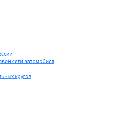
ессии
овой сети автомобиля
льных кругов