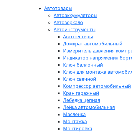
Автотовары
Автоаккумуляторы
Автозеркало
Автоинструменты
Автотестеры
Домкрат автомобильный
Измеритель давления компр
Индикатор напряжения борт
Ключ баллонный
Ключ для монтажа автомоби
Ключ свечной
Компрессор автомобильный
Кран гаражный
Лебедка цепная
Лейка автомобильная
Масленка
Монтажка
Монтировка