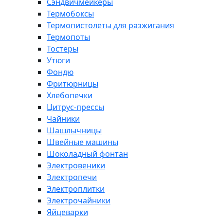
Сэндвичмейкеры
Термобоксы
Термопистолеты для разжигания
Термопоты
Тостеры
Утюги
Фондю
Фритюрницы
Хлебопечки
Цитрус-прессы
Чайники
Шашлычницы
Швейные машины
Шоколадный фонтан
Электровеники
Электропечи
Электроплитки
Электрочайники
Яйцеварки