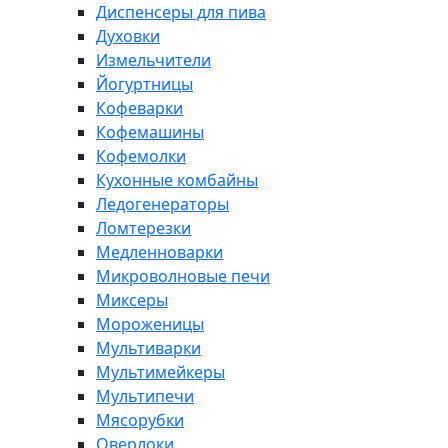
Диспенсеры для пива
Духовки
Измельчители
Йогуртницы
Кофеварки
Кофемашины
Кофемолки
Кухонные комбайны
Ледогенераторы
Ломтерезки
Медленноварки
Микроволновые печи
Миксеры
Мороженицы
Мультиварки
Мультимейкеры
Мультипечи
Мясорубки
Оверлоки