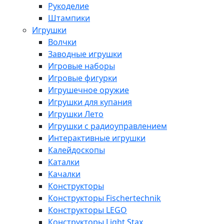
Рукоделие
Штампики
Игрушки
Волчки
Заводные игрушки
Игровые наборы
Игровые фигурки
Игрушечное оружие
Игрушки для купания
Игрушки Лето
Игрушки с радиоуправлением
Интерактивные игрушки
Калейдоскопы
Каталки
Качалки
Конструкторы
Конструкторы Fisсhertechnik
Конструкторы LEGO
Конструкторы Light Stax