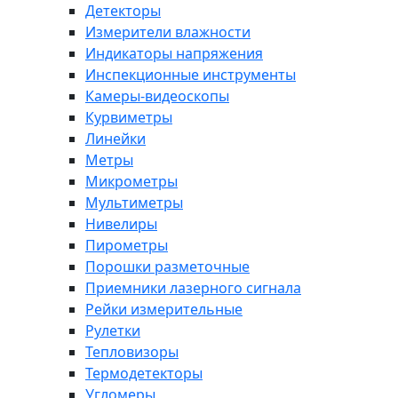
Детекторы
Измерители влажности
Индикаторы напряжения
Инспекционные инструменты
Камеры-видеоскопы
Курвиметры
Линейки
Метры
Микрометры
Мультиметры
Нивелиры
Пирометры
Порошки разметочные
Приемники лазерного сигнала
Рейки измерительные
Рулетки
Тепловизоры
Термодетекторы
Угломеры