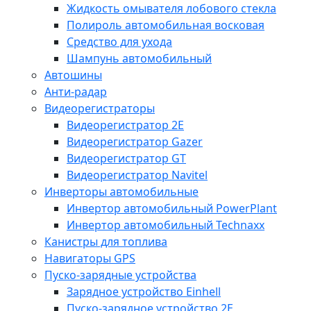
Жидкость омывателя лобового стекла
Полироль автомобильная восковая
Средство для ухода
Шампунь автомобильный
Автошины
Анти-радар
Видеорегистраторы
Видеорегистратор 2E
Видеорегистратор Gazer
Видеорегистратор GT
Видеорегистратор Navitel
Инверторы автомобильные
Инвертор автомобильный PowerPlant
Инвертор автомобильный Technaxx
Канистры для топлива
Навигаторы GPS
Пуско-зарядные устройства
Зарядное устройство Einhell
Пуско-зарядное устройство 2E