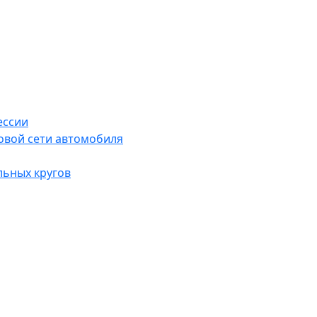
ессии
овой сети автомобиля
льных кругов