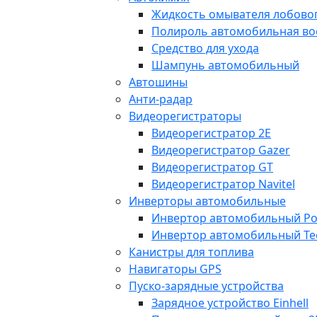
Жидкость омывателя лобовог
Полироль автомобильная во
Средство для ухода
Шампунь автомобильный
Автошины
Анти-радар
Видеорегистраторы
Видеорегистратор 2E
Видеорегистратор Gazer
Видеорегистратор GT
Видеорегистратор Navitel
Инверторы автомобильные
Инвертор автомобильный Po
Инвертор автомобильный Te
Канистры для топлива
Навигаторы GPS
Пуско-зарядные устройства
Зарядное устройство Einhell