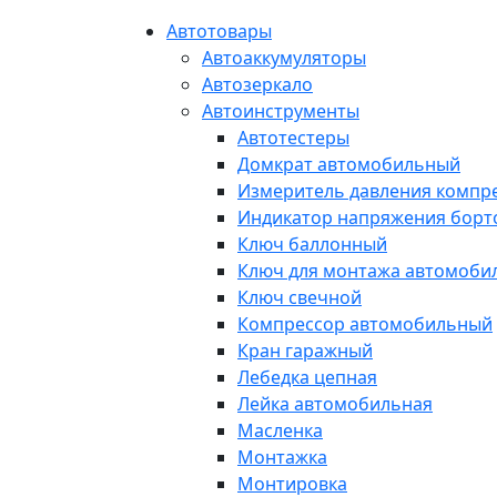
Автотовары
Автоаккумуляторы
Автозеркало
Автоинструменты
Автотестеры
Домкрат автомобильный
Измеритель давления компр
Индикатор напряжения борт
Ключ баллонный
Ключ для монтажа автомоби
Ключ свечной
Компрессор автомобильный
Кран гаражный
Лебедка цепная
Лейка автомобильная
Масленка
Монтажка
Монтировка