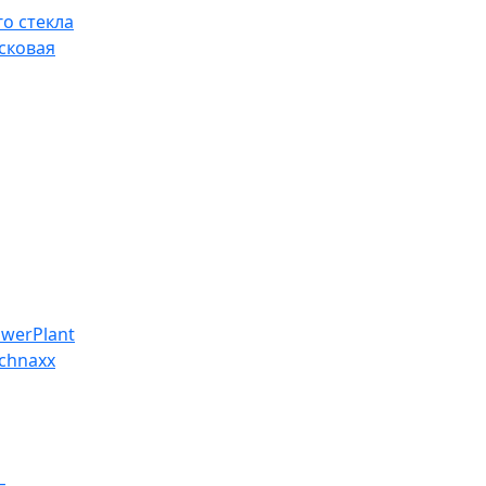
о стекла
сковая
werPlant
chnaxx