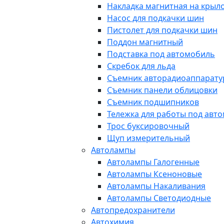
Накладка магнитная на крыл
Насос для подкачки шин
Пистолет для подкачки шин
Поддон магнитный
Подставка под автомобиль
Скребок для льда
Съемник авторадиоаппарат
Съемник панели облицовки
Съемник подшипников
Тележка для работы под авт
Трос буксировочный
Щуп измерительный
Автолампы
Автолампы Галогенные
Автолампы Ксеноновые
Автолампы Накаливания
Автолампы Светодиодные
Автопредохранители
Автохимия