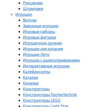
Рукоделие
Штампики
Игрушки
Волчки
Заводные игрушки
Игровые наборы
Игровые фигурки
Игрушечное оружие
Игрушки для купания
Игрушки Лето
Игрушки с радиоуправлением
Интерактивные игрушки
Калейдоскопы
Каталки
Качалки
Конструкторы
Конструкторы Fisсhertechnik
Конструкторы LEGO
Конструкторы Light Stax