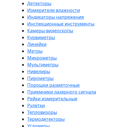
Детекторы
Измерители влажности
Индикаторы напряжения
Инспекционные инструменты
Камеры-видеоскопы
Курвиметры
Линейки
Метры
Микрометры
Мультиметры
Нивелиры
Пирометры
Порошки разметочные
Приемники лазерного сигнала
Рейки измерительные
Рулетки
Тепловизоры
Термодетекторы
Угломеры