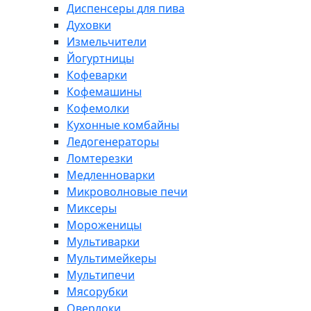
Диспенсеры для пива
Духовки
Измельчители
Йогуртницы
Кофеварки
Кофемашины
Кофемолки
Кухонные комбайны
Ледогенераторы
Ломтерезки
Медленноварки
Микроволновые печи
Миксеры
Мороженицы
Мультиварки
Мультимейкеры
Мультипечи
Мясорубки
Оверлоки