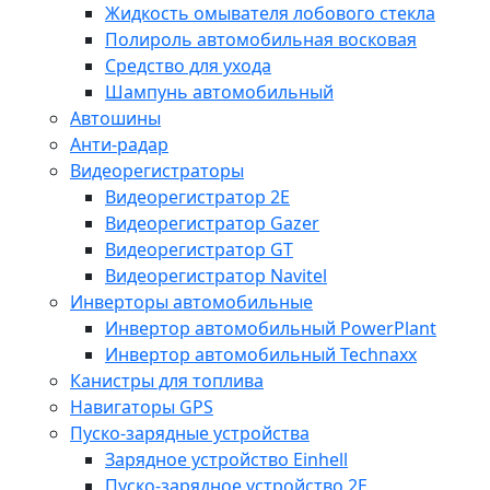
Жидкость омывателя лобового стекла
Полироль автомобильная восковая
Средство для ухода
Шампунь автомобильный
Автошины
Анти-радар
Видеорегистраторы
Видеорегистратор 2E
Видеорегистратор Gazer
Видеорегистратор GT
Видеорегистратор Navitel
Инверторы автомобильные
Инвертор автомобильный PowerPlant
Инвертор автомобильный Technaxx
Канистры для топлива
Навигаторы GPS
Пуско-зарядные устройства
Зарядное устройство Einhell
Пуско-зарядное устройство 2E