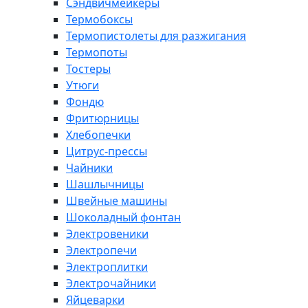
Сэндвичмейкеры
Термобоксы
Термопистолеты для разжигания
Термопоты
Тостеры
Утюги
Фондю
Фритюрницы
Хлебопечки
Цитрус-прессы
Чайники
Шашлычницы
Швейные машины
Шоколадный фонтан
Электровеники
Электропечи
Электроплитки
Электрочайники
Яйцеварки