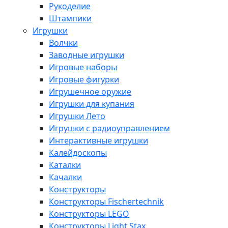
Рукоделие
Штампики
Игрушки
Волчки
Заводные игрушки
Игровые наборы
Игровые фигурки
Игрушечное оружие
Игрушки для купания
Игрушки Лето
Игрушки с радиоуправлением
Интерактивные игрушки
Калейдоскопы
Каталки
Качалки
Конструкторы
Конструкторы Fisсhertechnik
Конструкторы LEGO
Конструкторы Light Stax