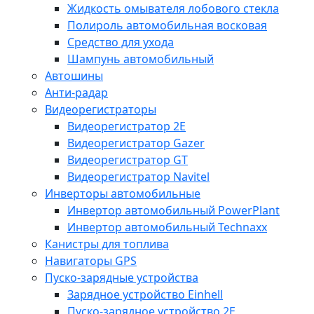
Жидкость омывателя лобового стекла
Полироль автомобильная восковая
Средство для ухода
Шампунь автомобильный
Автошины
Анти-радар
Видеорегистраторы
Видеорегистратор 2E
Видеорегистратор Gazer
Видеорегистратор GT
Видеорегистратор Navitel
Инверторы автомобильные
Инвертор автомобильный PowerPlant
Инвертор автомобильный Technaxx
Канистры для топлива
Навигаторы GPS
Пуско-зарядные устройства
Зарядное устройство Einhell
Пуско-зарядное устройство 2E