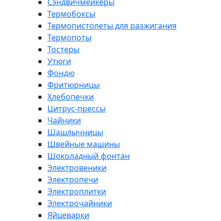
Сэндвичмейкеры
Термобоксы
Термопистолеты для разжигания
Термопоты
Тостеры
Утюги
Фондю
Фритюрницы
Хлебопечки
Цитрус-прессы
Чайники
Шашлычницы
Швейные машины
Шоколадный фонтан
Электровеники
Электропечи
Электроплитки
Электрочайники
Яйцеварки