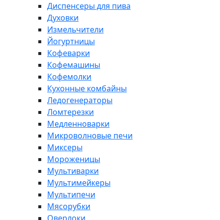
Диспенсеры для пива
Духовки
Измельчители
Йогуртницы
Кофеварки
Кофемашины
Кофемолки
Кухонные комбайны
Ледогенераторы
Ломтерезки
Медленноварки
Микроволновые печи
Миксеры
Мороженицы
Мультиварки
Мультимейкеры
Мультипечи
Мясорубки
Оверлоки