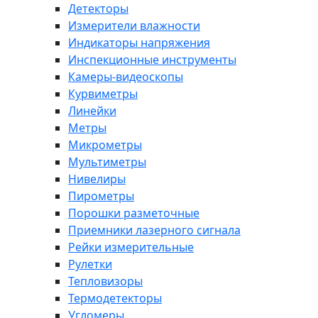
Детекторы
Измерители влажности
Индикаторы напряжения
Инспекционные инструменты
Камеры-видеоскопы
Курвиметры
Линейки
Метры
Микрометры
Мультиметры
Нивелиры
Пирометры
Порошки разметочные
Приемники лазерного сигнала
Рейки измерительные
Рулетки
Тепловизоры
Термодетекторы
Угломеры