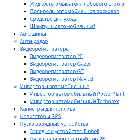
Жидкость омывателя лобового стекла
Полироль автомобильная восковая
Средство для ухода
Шампунь автомобильный
Автошины
Анти-радар
Видеорегистраторы
Видеорегистратор 2E
Видеорегистратор Gazer
Видеорегистратор GT
Видеорегистратор Navitel
Инверторы автомобильные
Инвертор автомобильный PowerPlant
Инвертор автомобильный Technaxx
Канистры для топлива
Навигаторы GPS
Пуско-зарядные устройства
Зарядное устройство Einhell
Пуско-зарядное устройство 2E