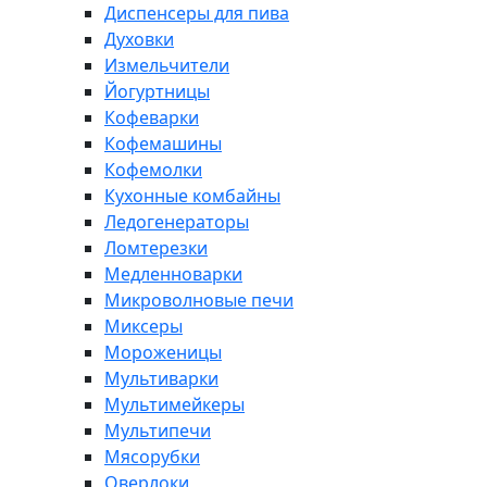
Диспенсеры для пива
Духовки
Измельчители
Йогуртницы
Кофеварки
Кофемашины
Кофемолки
Кухонные комбайны
Ледогенераторы
Ломтерезки
Медленноварки
Микроволновые печи
Миксеры
Мороженицы
Мультиварки
Мультимейкеры
Мультипечи
Мясорубки
Оверлоки