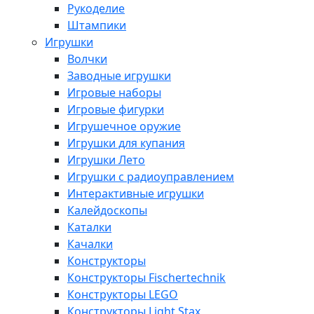
Рукоделие
Штампики
Игрушки
Волчки
Заводные игрушки
Игровые наборы
Игровые фигурки
Игрушечное оружие
Игрушки для купания
Игрушки Лето
Игрушки с радиоуправлением
Интерактивные игрушки
Калейдоскопы
Каталки
Качалки
Конструкторы
Конструкторы Fisсhertechnik
Конструкторы LEGO
Конструкторы Light Stax