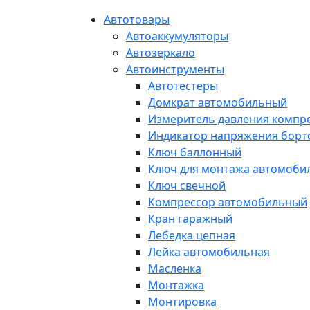
Автотовары
Автоаккумуляторы
Автозеркало
Автоинструменты
Автотестеры
Домкрат автомобильный
Измеритель давления компр
Индикатор напряжения борт
Ключ баллонный
Ключ для монтажа автомоби
Ключ свечной
Компрессор автомобильный
Кран гаражный
Лебедка цепная
Лейка автомобильная
Масленка
Монтажка
Монтировка