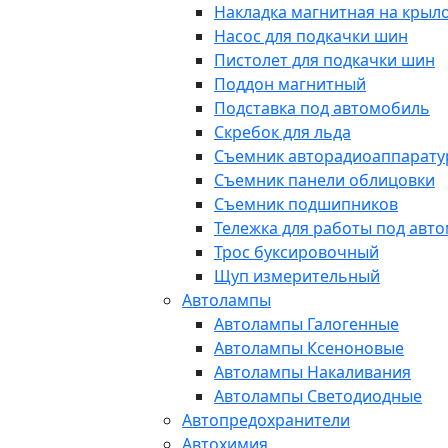
Накладка магнитная на крыл
Насос для подкачки шин
Пистолет для подкачки шин
Поддон магнитный
Подставка под автомобиль
Скребок для льда
Съемник авторадиоаппарат
Съемник панели облицовки
Съемник подшипников
Тележка для работы под авт
Трос буксировочный
Щуп измерительный
Автолампы
Автолампы Галогенные
Автолампы Ксеноновые
Автолампы Накаливания
Автолампы Светодиодные
Автопредохранители
Автохимия