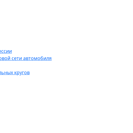
ессии
овой сети автомобиля
льных кругов