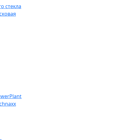
о стекла
сковая
werPlant
chnaxx