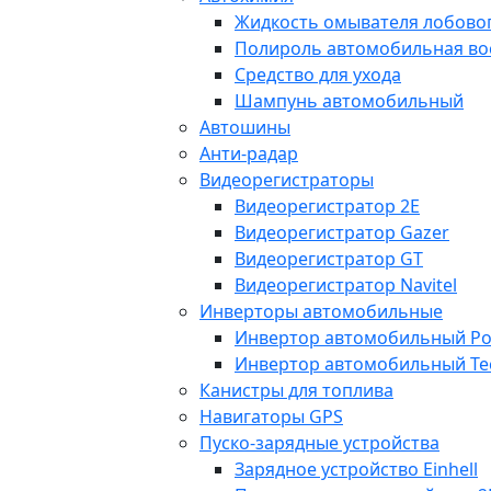
Жидкость омывателя лобовог
Полироль автомобильная во
Средство для ухода
Шампунь автомобильный
Автошины
Анти-радар
Видеорегистраторы
Видеорегистратор 2E
Видеорегистратор Gazer
Видеорегистратор GT
Видеорегистратор Navitel
Инверторы автомобильные
Инвертор автомобильный Po
Инвертор автомобильный Te
Канистры для топлива
Навигаторы GPS
Пуско-зарядные устройства
Зарядное устройство Einhell