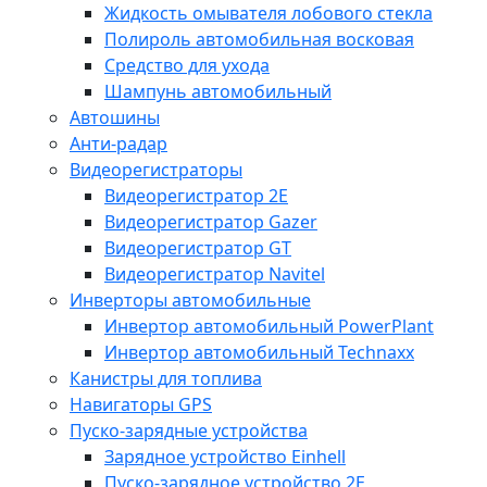
Жидкость омывателя лобового стекла
Полироль автомобильная восковая
Средство для ухода
Шампунь автомобильный
Автошины
Анти-радар
Видеорегистраторы
Видеорегистратор 2E
Видеорегистратор Gazer
Видеорегистратор GT
Видеорегистратор Navitel
Инверторы автомобильные
Инвертор автомобильный PowerPlant
Инвертор автомобильный Technaxx
Канистры для топлива
Навигаторы GPS
Пуско-зарядные устройства
Зарядное устройство Einhell
Пуско-зарядное устройство 2E