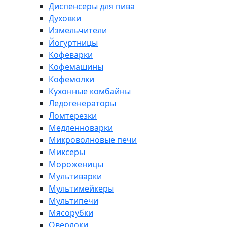
Диспенсеры для пива
Духовки
Измельчители
Йогуртницы
Кофеварки
Кофемашины
Кофемолки
Кухонные комбайны
Ледогенераторы
Ломтерезки
Медленноварки
Микроволновые печи
Миксеры
Мороженицы
Мультиварки
Мультимейкеры
Мультипечи
Мясорубки
Оверлоки