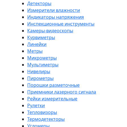
Детекторы
Измерители влажности
Индикаторы напряжения
Инспекционные инструменты
Камеры-видеоскопы
Курвиметры
Линейки
Метры
Микрометры
Мультиметры
Нивелиры
Пирометры
Порошки разметочные
Приемники лазерного сигнала
Рейки измерительные
Рулетки
Тепловизоры
Термодетекторы
Угломеры