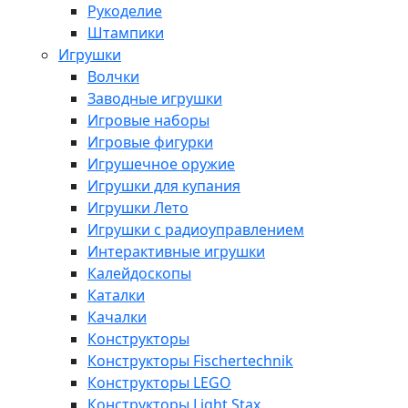
Рукоделие
Штампики
Игрушки
Волчки
Заводные игрушки
Игровые наборы
Игровые фигурки
Игрушечное оружие
Игрушки для купания
Игрушки Лето
Игрушки с радиоуправлением
Интерактивные игрушки
Калейдоскопы
Каталки
Качалки
Конструкторы
Конструкторы Fisсhertechnik
Конструкторы LEGO
Конструкторы Light Stax