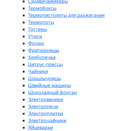
Сэндвичмейкеры
Термобоксы
Термопистолеты для разжигания
Термопоты
Тостеры
Утюги
Фондю
Фритюрницы
Хлебопечки
Цитрус-прессы
Чайники
Шашлычницы
Швейные машины
Шоколадный фонтан
Электровеники
Электропечи
Электроплитки
Электрочайники
Яйцеварки