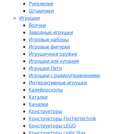
Рукоделие
Штампики
Игрушки
Волчки
Заводные игрушки
Игровые наборы
Игровые фигурки
Игрушечное оружие
Игрушки для купания
Игрушки Лето
Игрушки с радиоуправлением
Интерактивные игрушки
Калейдоскопы
Каталки
Качалки
Конструкторы
Конструкторы Fisсhertechnik
Конструкторы LEGO
Конструкторы Light Stax