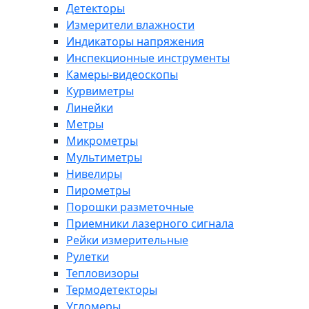
Детекторы
Измерители влажности
Индикаторы напряжения
Инспекционные инструменты
Камеры-видеоскопы
Курвиметры
Линейки
Метры
Микрометры
Мультиметры
Нивелиры
Пирометры
Порошки разметочные
Приемники лазерного сигнала
Рейки измерительные
Рулетки
Тепловизоры
Термодетекторы
Угломеры