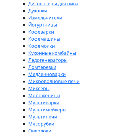
Диспенсеры для пива
Духовки
Измельчители
Йогуртницы
Кофеварки
Кофемашины
Кофемолки
Кухонные комбайны
Ледогенераторы
Ломтерезки
Медленноварки
Микроволновые печи
Миксеры
Мороженицы
Мультиварки
Мультимейкеры
Мультипечи
Мясорубки
Оверлоки