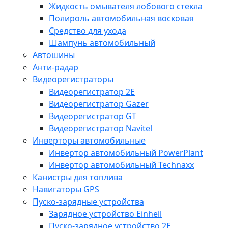
Жидкость омывателя лобового стекла
Полироль автомобильная восковая
Средство для ухода
Шампунь автомобильный
Автошины
Анти-радар
Видеорегистраторы
Видеорегистратор 2E
Видеорегистратор Gazer
Видеорегистратор GT
Видеорегистратор Navitel
Инверторы автомобильные
Инвертор автомобильный PowerPlant
Инвертор автомобильный Technaxx
Канистры для топлива
Навигаторы GPS
Пуско-зарядные устройства
Зарядное устройство Einhell
Пуско-зарядное устройство 2E