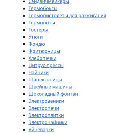
Сэндвичмейкеры
Термобоксы
Термопистолеты для разжигания
Термопоты
Тостеры
Утюги
Фондю
Фритюрницы
Хлебопечки
Цитрус-прессы
Чайники
Шашлычницы
Швейные машины
Шоколадный фонтан
Электровеники
Электропечи
Электроплитки
Электрочайники
Яйцеварки