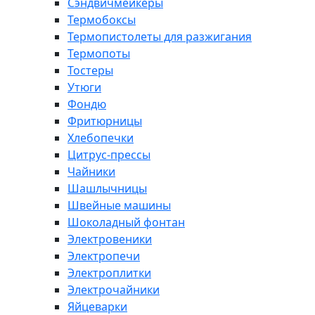
Сэндвичмейкеры
Термобоксы
Термопистолеты для разжигания
Термопоты
Тостеры
Утюги
Фондю
Фритюрницы
Хлебопечки
Цитрус-прессы
Чайники
Шашлычницы
Швейные машины
Шоколадный фонтан
Электровеники
Электропечи
Электроплитки
Электрочайники
Яйцеварки