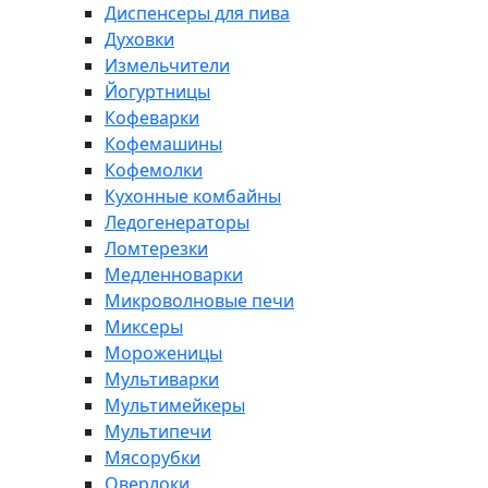
Диспенсеры для пива
Духовки
Измельчители
Йогуртницы
Кофеварки
Кофемашины
Кофемолки
Кухонные комбайны
Ледогенераторы
Ломтерезки
Медленноварки
Микроволновые печи
Миксеры
Мороженицы
Мультиварки
Мультимейкеры
Мультипечи
Мясорубки
Оверлоки