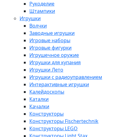
Рукоделие
Штампики
Игрушки
Волчки
Заводные игрушки
Игровые наборы
Игровые фигурки
Игрушечное оружие
Игрушки для купания
Игрушки Лето
Игрушки с радиоуправлением
Интерактивные игрушки
Калейдоскопы
Каталки
Качалки
Конструкторы
Конструкторы Fisсhertechnik
Конструкторы LEGO
Конструкторы Light Stax