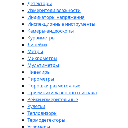
Детекторы
Измерители влажности
Индикаторы напряжения
Инспекционные инструменты
Камеры-видеоскопы
Курвиметры
Линейки
Метры
Микрометры
Мультиметры
Нивелиры
Пирометры
Порошки разметочные
Приемники лазерного сигнала
Рейки измерительные
Рулетки
Тепловизоры
Термодетекторы
Угломеры