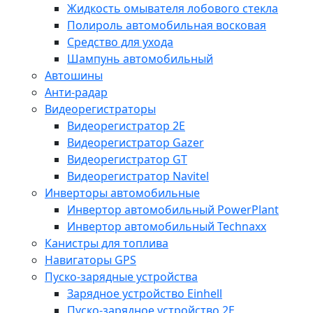
Жидкость омывателя лобового стекла
Полироль автомобильная восковая
Средство для ухода
Шампунь автомобильный
Автошины
Анти-радар
Видеорегистраторы
Видеорегистратор 2E
Видеорегистратор Gazer
Видеорегистратор GT
Видеорегистратор Navitel
Инверторы автомобильные
Инвертор автомобильный PowerPlant
Инвертор автомобильный Technaxx
Канистры для топлива
Навигаторы GPS
Пуско-зарядные устройства
Зарядное устройство Einhell
Пуско-зарядное устройство 2E