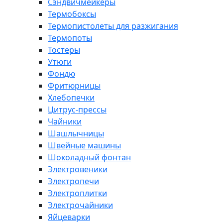
Сэндвичмейкеры
Термобоксы
Термопистолеты для разжигания
Термопоты
Тостеры
Утюги
Фондю
Фритюрницы
Хлебопечки
Цитрус-прессы
Чайники
Шашлычницы
Швейные машины
Шоколадный фонтан
Электровеники
Электропечи
Электроплитки
Электрочайники
Яйцеварки