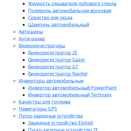
Жидкость омывателя лобового стекла
Полироль автомобильная восковая
Средство для ухода
Шампунь автомобильный
Автошины
Анти-радар
Видеорегистраторы
Видеорегистратор 2E
Видеорегистратор Gazer
Видеорегистратор GT
Видеорегистратор Navitel
Инверторы автомобильные
Инвертор автомобильный PowerPlant
Инвертор автомобильный Technaxx
Канистры для топлива
Навигаторы GPS
Пуско-зарядные устройства
Зарядное устройство Einhell
Пуско-зарядное устройство 2E