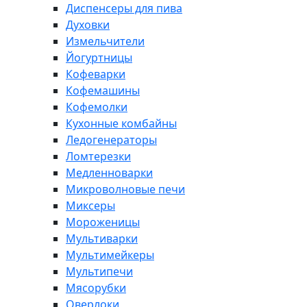
Диспенсеры для пива
Духовки
Измельчители
Йогуртницы
Кофеварки
Кофемашины
Кофемолки
Кухонные комбайны
Ледогенераторы
Ломтерезки
Медленноварки
Микроволновые печи
Миксеры
Мороженицы
Мультиварки
Мультимейкеры
Мультипечи
Мясорубки
Оверлоки