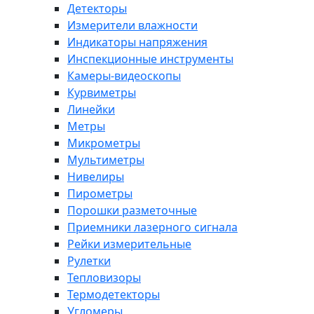
Детекторы
Измерители влажности
Индикаторы напряжения
Инспекционные инструменты
Камеры-видеоскопы
Курвиметры
Линейки
Метры
Микрометры
Мультиметры
Нивелиры
Пирометры
Порошки разметочные
Приемники лазерного сигнала
Рейки измерительные
Рулетки
Тепловизоры
Термодетекторы
Угломеры