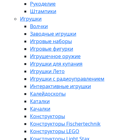
Рукоделие
Штампики
Игрушки
Волчки
Заводные игрушки
Игровые наборы
Игровые фигурки
Игрушечное оружие
Игрушки для купания
Игрушки Лето
Игрушки с радиоуправлением
Интерактивные игрушки
Калейдоскопы
Каталки
Качалки
Конструкторы
Конструкторы Fisсhertechnik
Конструкторы LEGO
Конструкторы Light Stax