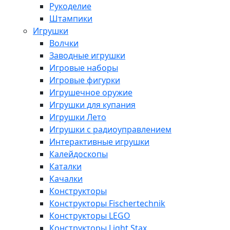
Рукоделие
Штампики
Игрушки
Волчки
Заводные игрушки
Игровые наборы
Игровые фигурки
Игрушечное оружие
Игрушки для купания
Игрушки Лето
Игрушки с радиоуправлением
Интерактивные игрушки
Калейдоскопы
Каталки
Качалки
Конструкторы
Конструкторы Fisсhertechnik
Конструкторы LEGO
Конструкторы Light Stax