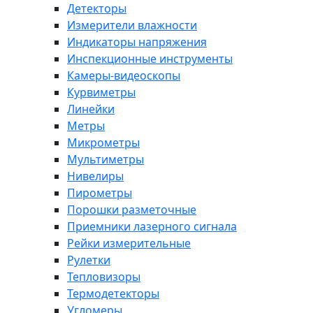
Детекторы
Измерители влажности
Индикаторы напряжения
Инспекционные инструменты
Камеры-видеоскопы
Курвиметры
Линейки
Метры
Микрометры
Мультиметры
Нивелиры
Пирометры
Порошки разметочные
Приемники лазерного сигнала
Рейки измерительные
Рулетки
Тепловизоры
Термодетекторы
Угломеры