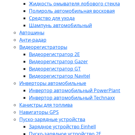
Жидкость омывателя лобового стекла
Полироль автомобильная восковая
Средство для ухода
Шампунь автомобильный
Автошины
Анти-радар
Видеорегистраторы
Видеорегистратор 2E
Видеорегистратор Gazer
Видеорегистратор GT
Видеорегистратор Navitel
Инверторы автомобильные
Инвертор автомобильный PowerPlant
Инвертор автомобильный Technaxx
Канистры для топлива
Навигаторы GPS
Пуско-зарядные устройства
Зарядное устройство Einhell
Пуско-зарядное устройство 2E