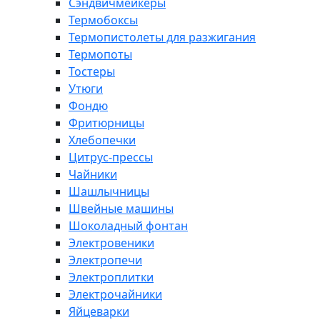
Сэндвичмейкеры
Термобоксы
Термопистолеты для разжигания
Термопоты
Тостеры
Утюги
Фондю
Фритюрницы
Хлебопечки
Цитрус-прессы
Чайники
Шашлычницы
Швейные машины
Шоколадный фонтан
Электровеники
Электропечи
Электроплитки
Электрочайники
Яйцеварки