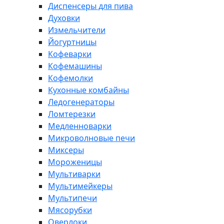
Диспенсеры для пива
Духовки
Измельчители
Йогуртницы
Кофеварки
Кофемашины
Кофемолки
Кухонные комбайны
Ледогенераторы
Ломтерезки
Медленноварки
Микроволновые печи
Миксеры
Мороженицы
Мультиварки
Мультимейкеры
Мультипечи
Мясорубки
Оверлоки