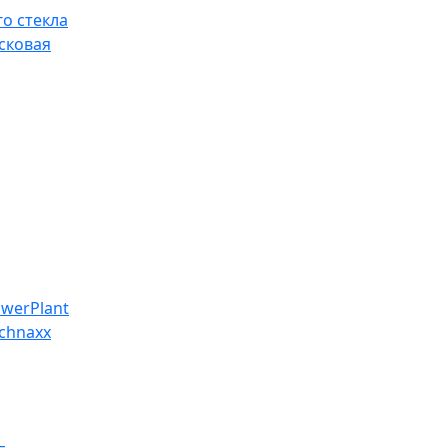
о стекла
сковая
werPlant
chnaxx