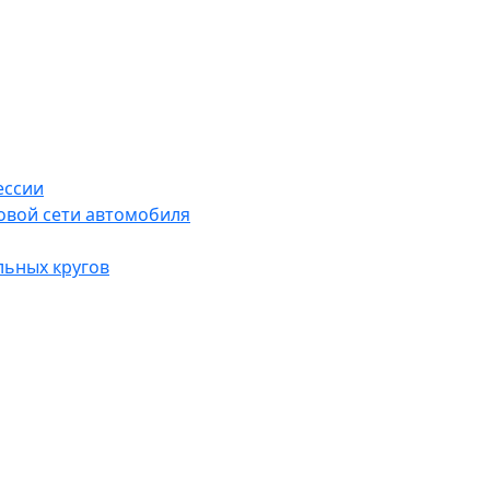
ессии
овой сети автомобиля
льных кругов