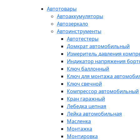
Автотовары
Автоаккумуляторы
Автозеркало
Автоинструменты
Автотестеры
Домкрат автомобильный
Измеритель давления компр
Индикатор напряжения борт
Ключ баллонный
Ключ для монтажа автомоби
Ключ свечной
Компрессор автомобильный
Кран гаражный
Лебедка цепная
Лейка автомобильная
Масленка
Монтажка
Монтировка