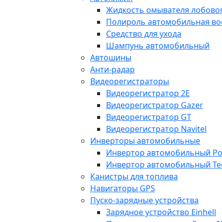
Жидкость омывателя лобовог
Полироль автомобильная во
Средство для ухода
Шампунь автомобильный
Автошины
Анти-радар
Видеорегистраторы
Видеорегистратор 2E
Видеорегистратор Gazer
Видеорегистратор GT
Видеорегистратор Navitel
Инверторы автомобильные
Инвертор автомобильный Po
Инвертор автомобильный Te
Канистры для топлива
Навигаторы GPS
Пуско-зарядные устройства
Зарядное устройство Einhell