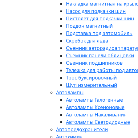
Накладка магнитная на крыл
Насос для подкачки шин
Пистолет для подкачки шин
Поддон магнитный
Подставка под автомобиль
Скребок для льда
Съемник авторадиоаппарат
Съемник панели облицовки
Съемник подшипников
Тележка для работы под авт
Трос буксировочный
Щуп измерительный
Автолампы
Автолампы Галогенные
Автолампы Ксеноновые
Автолампы Накаливания
Автолампы Светодиодные
Автопредохранители
Автохимия