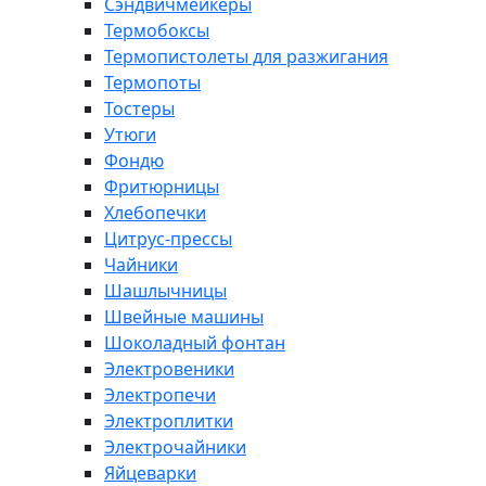
Сэндвичмейкеры
Термобоксы
Термопистолеты для разжигания
Термопоты
Тостеры
Утюги
Фондю
Фритюрницы
Хлебопечки
Цитрус-прессы
Чайники
Шашлычницы
Швейные машины
Шоколадный фонтан
Электровеники
Электропечи
Электроплитки
Электрочайники
Яйцеварки