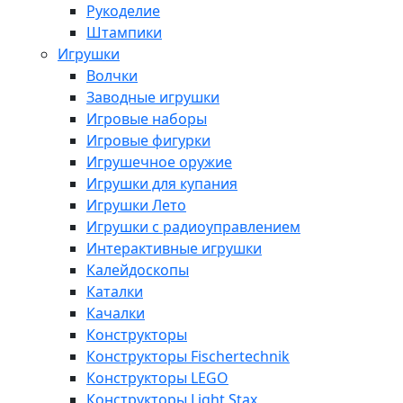
Рукоделие
Штампики
Игрушки
Волчки
Заводные игрушки
Игровые наборы
Игровые фигурки
Игрушечное оружие
Игрушки для купания
Игрушки Лето
Игрушки с радиоуправлением
Интерактивные игрушки
Калейдоскопы
Каталки
Качалки
Конструкторы
Конструкторы Fisсhertechnik
Конструкторы LEGO
Конструкторы Light Stax