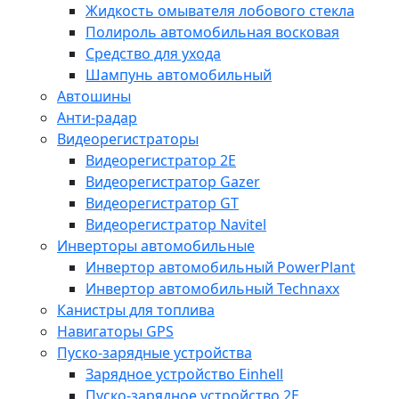
Жидкость омывателя лобового стекла
Полироль автомобильная восковая
Средство для ухода
Шампунь автомобильный
Автошины
Анти-радар
Видеорегистраторы
Видеорегистратор 2E
Видеорегистратор Gazer
Видеорегистратор GT
Видеорегистратор Navitel
Инверторы автомобильные
Инвертор автомобильный PowerPlant
Инвертор автомобильный Technaxx
Канистры для топлива
Навигаторы GPS
Пуско-зарядные устройства
Зарядное устройство Einhell
Пуско-зарядное устройство 2E