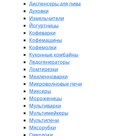
Диспенсеры для пива
Духовки
Измельчители
Йогуртницы
Кофеварки
Кофемашины
Кофемолки
Кухонные комбайны
Ледогенераторы
Ломтерезки
Медленноварки
Микроволновые печи
Миксеры
Мороженицы
Мультиварки
Мультимейкеры
Мультипечи
Мясорубки
Оверлоки