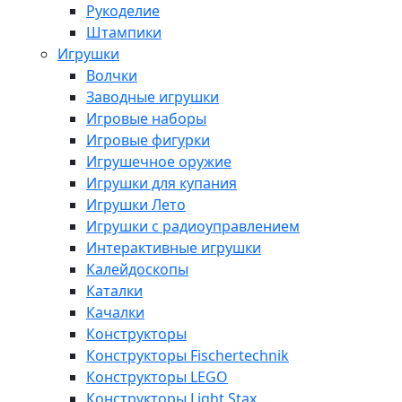
Рукоделие
Штампики
Игрушки
Волчки
Заводные игрушки
Игровые наборы
Игровые фигурки
Игрушечное оружие
Игрушки для купания
Игрушки Лето
Игрушки с радиоуправлением
Интерактивные игрушки
Калейдоскопы
Каталки
Качалки
Конструкторы
Конструкторы Fisсhertechnik
Конструкторы LEGO
Конструкторы Light Stax