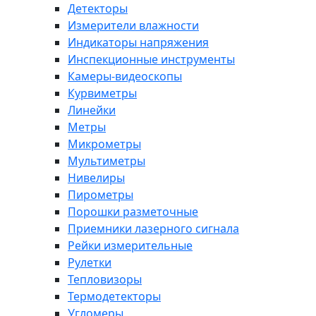
Детекторы
Измерители влажности
Индикаторы напряжения
Инспекционные инструменты
Камеры-видеоскопы
Курвиметры
Линейки
Метры
Микрометры
Мультиметры
Нивелиры
Пирометры
Порошки разметочные
Приемники лазерного сигнала
Рейки измерительные
Рулетки
Тепловизоры
Термодетекторы
Угломеры