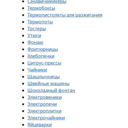
Сэндвичмейкеры
Термобоксы
Термопистолеты для разжигания
Термопоты
Тостеры
Утюги
Фондю
Фритюрницы
Хлебопечки
Цитрус-прессы
Чайники
Шашлычницы
Швейные машины
Шоколадный фонтан
Электровеники
Электропечи
Электроплитки
Электрочайники
Яйцеварки