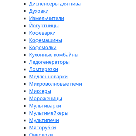
Диспенсеры для пива
Духовки
Измельчители
Йогуртницы
Кофеварки
Кофемашины
Кофемолки
Кухонные комбайны
Ледогенераторы
Ломтерезки
Медленноварки
Микроволновые печи
Миксеры
Мороженицы
Мультиварки
Мультимейкеры
Мультипечи
Мясорубки
Оверлоки