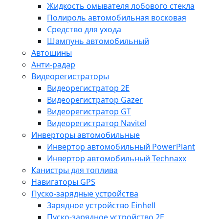
Жидкость омывателя лобового стекла
Полироль автомобильная восковая
Средство для ухода
Шампунь автомобильный
Автошины
Анти-радар
Видеорегистраторы
Видеорегистратор 2E
Видеорегистратор Gazer
Видеорегистратор GT
Видеорегистратор Navitel
Инверторы автомобильные
Инвертор автомобильный PowerPlant
Инвертор автомобильный Technaxx
Канистры для топлива
Навигаторы GPS
Пуско-зарядные устройства
Зарядное устройство Einhell
Пуско-зарядное устройство 2E