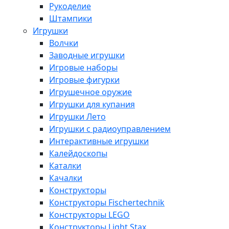
Рукоделие
Штампики
Игрушки
Волчки
Заводные игрушки
Игровые наборы
Игровые фигурки
Игрушечное оружие
Игрушки для купания
Игрушки Лето
Игрушки с радиоуправлением
Интерактивные игрушки
Калейдоскопы
Каталки
Качалки
Конструкторы
Конструкторы Fisсhertechnik
Конструкторы LEGO
Конструкторы Light Stax