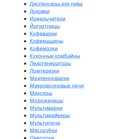
Диспенсеры для пива
Духовки
Измельчители
Йогуртницы
Кофеварки
Кофемашины
Кофемолки
Кухонные комбайны
Ледогенераторы
Ломтерезки
Медленноварки
Микроволновые печи
Миксеры
Мороженицы
Мультиварки
Мультимейкеры
Мультипечи
Мясорубки
Оверлоки