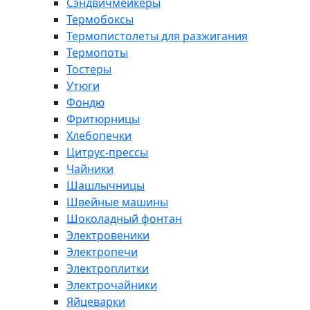
Сэндвичмейкеры
Термобоксы
Термопистолеты для разжигания
Термопоты
Тостеры
Утюги
Фондю
Фритюрницы
Хлебопечки
Цитрус-прессы
Чайники
Шашлычницы
Швейные машины
Шоколадный фонтан
Электровеники
Электропечи
Электроплитки
Электрочайники
Яйцеварки