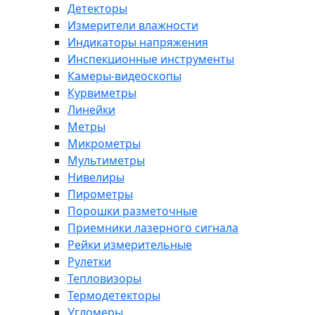
Детекторы
Измерители влажности
Индикаторы напряжения
Инспекционные инструменты
Камеры-видеоскопы
Курвиметры
Линейки
Метры
Микрометры
Мультиметры
Нивелиры
Пирометры
Порошки разметочные
Приемники лазерного сигнала
Рейки измерительные
Рулетки
Тепловизоры
Термодетекторы
Угломеры