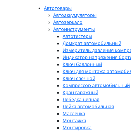
Автотовары
Автоаккумуляторы
Автозеркало
Автоинструменты
Автотестеры
Домкрат автомобильный
Измеритель давления компр
Индикатор напряжения борт
Ключ баллонный
Ключ для монтажа автомоби
Ключ свечной
Компрессор автомобильный
Кран гаражный
Лебедка цепная
Лейка автомобильная
Масленка
Монтажка
Монтировка