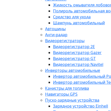
Жидкость омывателя лобовог
Полироль автомобильная во
Средство для ухода
Шампунь автомобильный
Автошины
Анти-радар
Видеорегистраторы
Видеорегистратор 2E
Видеорегистратор Gazer
Видеорегистратор GT
Видеорегистратор Navitel
Инверторы автомобильные
Инвертор автомобильный Po
Инвертор автомобильный Te
Канистры для топлива
Навигаторы GPS
Пуско-зарядные устройства
Зарядное устройство Einhell