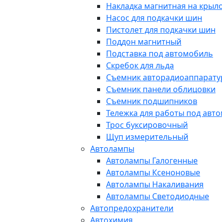
Накладка магнитная на крыл
Насос для подкачки шин
Пистолет для подкачки шин
Поддон магнитный
Подставка под автомобиль
Скребок для льда
Съемник авторадиоаппарат
Съемник панели облицовки
Съемник подшипников
Тележка для работы под авт
Трос буксировочный
Щуп измерительный
Автолампы
Автолампы Галогенные
Автолампы Ксеноновые
Автолампы Накаливания
Автолампы Светодиодные
Автопредохранители
Автохимия