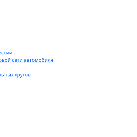
ессии
овой сети автомобиля
льных кругов