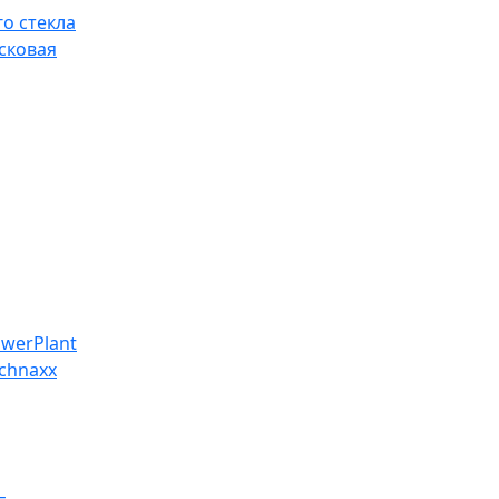
о стекла
сковая
werPlant
chnaxx