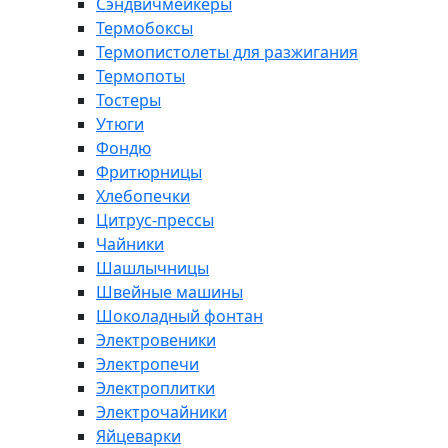
Сэндвичмейкеры
Термобоксы
Термопистолеты для разжигания
Термопоты
Тостеры
Утюги
Фондю
Фритюрницы
Хлебопечки
Цитрус-прессы
Чайники
Шашлычницы
Швейные машины
Шоколадный фонтан
Электровеники
Электропечи
Электроплитки
Электрочайники
Яйцеварки