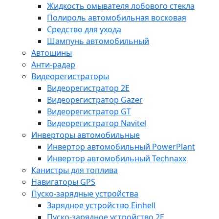
Жидкость омывателя лобового стекла
Полироль автомобильная восковая
Средство для ухода
Шампунь автомобильный
Автошины
Анти-радар
Видеорегистраторы
Видеорегистратор 2E
Видеорегистратор Gazer
Видеорегистратор GT
Видеорегистратор Navitel
Инверторы автомобильные
Инвертор автомобильный PowerPlant
Инвертор автомобильный Technaxx
Канистры для топлива
Навигаторы GPS
Пуско-зарядные устройства
Зарядное устройство Einhell
Пуско-зарядное устройство 2E