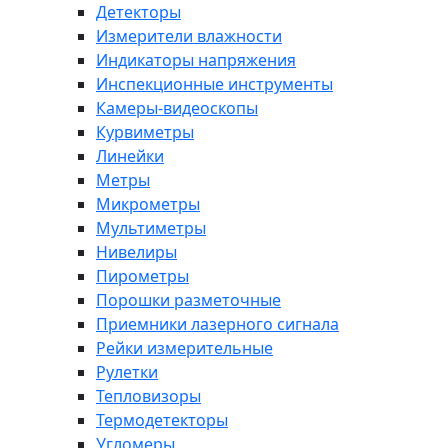
Детекторы
Измерители влажности
Индикаторы напряжения
Инспекционные инструменты
Камеры-видеоскопы
Курвиметры
Линейки
Метры
Микрометры
Мультиметры
Нивелиры
Пирометры
Порошки разметочные
Приемники лазерного сигнала
Рейки измерительные
Рулетки
Тепловизоры
Термодетекторы
Угломеры