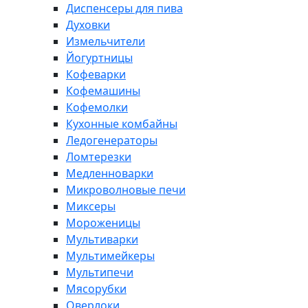
Диспенсеры для пива
Духовки
Измельчители
Йогуртницы
Кофеварки
Кофемашины
Кофемолки
Кухонные комбайны
Ледогенераторы
Ломтерезки
Медленноварки
Микроволновые печи
Миксеры
Мороженицы
Мультиварки
Мультимейкеры
Мультипечи
Мясорубки
Оверлоки