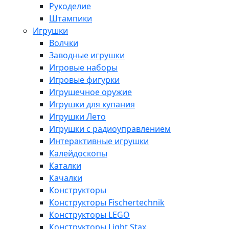
Рукоделие
Штампики
Игрушки
Волчки
Заводные игрушки
Игровые наборы
Игровые фигурки
Игрушечное оружие
Игрушки для купания
Игрушки Лето
Игрушки с радиоуправлением
Интерактивные игрушки
Калейдоскопы
Каталки
Качалки
Конструкторы
Конструкторы Fisсhertechnik
Конструкторы LEGO
Конструкторы Light Stax