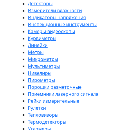
Детекторы
Измерители влажности
Индикаторы напряжения
Инспекционные инструменты
Камеры-видеоскопы
Курвиметры
Линейки
Метры
Микрометры
Мультиметры
Нивелиры
Пирометры
Порошки разметочные
Приемники лазерного сигнала
Рейки измерительные
Рулетки
Тепловизоры
Термодетекторы
Угломеры