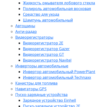
Жидкость омывателя лобового стекла
Полироль автомобильная восковая
Средство для ухода
Шампунь автомобильный
Автошины
Анти-радар
Видеорегистраторы
Видеорегистратор 2E
Видеорегистратор Gazer
Видеорегистратор GT
Видеорегистратор Navitel
Инверторы автомобильные
Инвертор автомобильный PowerPlant
Инвертор автомобильный Technaxx
Канистры для топлива
Навигаторы GPS
Пуско-зарядные устройства
Зарядное устройство Einhell
Пуско-зарядное устройство 2E