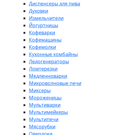
Диспенсеры для пива
Духовки
Измельчители
Йогуртницы
Кофеварки
Кофемашины
Кофемолки
Кухонные комбайны
Ледогенераторы
Ломтерезки
Медленноварки
Микроволновые печи
Миксеры
Мороженицы
Мультиварки
Мультимейкеры
Мультипечи
Мясорубки
Оверлоки