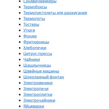
Сэндвичмейкеры
Термобоксы
Термопистолеты для разжигания
Термопоты
Тостеры
Утюги
Фондю
Фритюрницы
Хлебопечки
Цитрус-прессы
Чайники
Шашлычницы
Швейные машины
Шоколадный фонтан
Электровеники
Электропечи
Электроплитки
Электрочайники
Яйцеварки