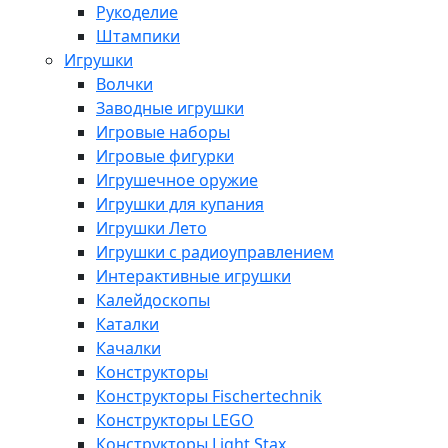
Рукоделие
Штампики
Игрушки
Волчки
Заводные игрушки
Игровые наборы
Игровые фигурки
Игрушечное оружие
Игрушки для купания
Игрушки Лето
Игрушки с радиоуправлением
Интерактивные игрушки
Калейдоскопы
Каталки
Качалки
Конструкторы
Конструкторы Fisсhertechnik
Конструкторы LEGO
Конструкторы Light Stax