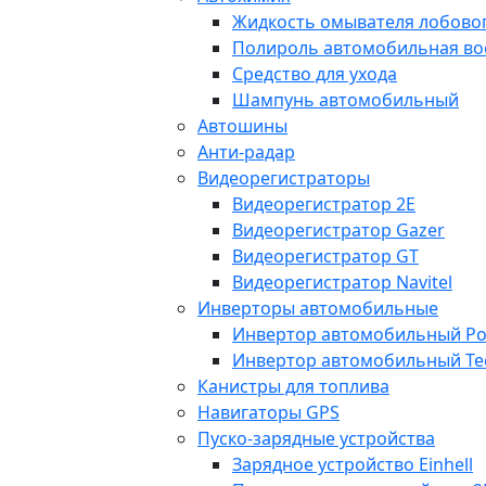
Жидкость омывателя лобовог
Полироль автомобильная во
Средство для ухода
Шампунь автомобильный
Автошины
Анти-радар
Видеорегистраторы
Видеорегистратор 2E
Видеорегистратор Gazer
Видеорегистратор GT
Видеорегистратор Navitel
Инверторы автомобильные
Инвертор автомобильный Po
Инвертор автомобильный Te
Канистры для топлива
Навигаторы GPS
Пуско-зарядные устройства
Зарядное устройство Einhell