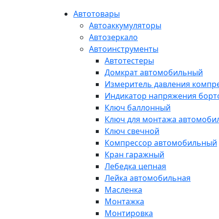
Автотовары
Автоаккумуляторы
Автозеркало
Автоинструменты
Автотестеры
Домкрат автомобильный
Измеритель давления компр
Индикатор напряжения борт
Ключ баллонный
Ключ для монтажа автомоби
Ключ свечной
Компрессор автомобильный
Кран гаражный
Лебедка цепная
Лейка автомобильная
Масленка
Монтажка
Монтировка