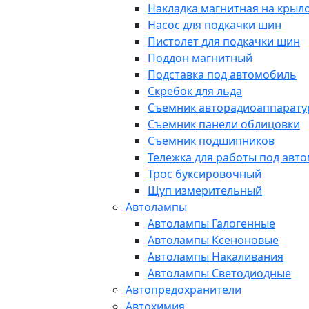
Накладка магнитная на крыл
Насос для подкачки шин
Пистолет для подкачки шин
Поддон магнитный
Подставка под автомобиль
Скребок для льда
Съемник авторадиоаппарат
Съемник панели облицовки
Съемник подшипников
Тележка для работы под авт
Трос буксировочный
Щуп измерительный
Автолампы
Автолампы Галогенные
Автолампы Ксеноновые
Автолампы Накаливания
Автолампы Светодиодные
Автопредохранители
Автохимия