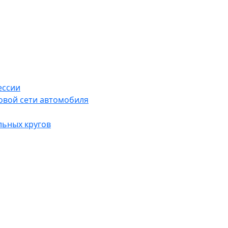
ессии
овой сети автомобиля
льных кругов