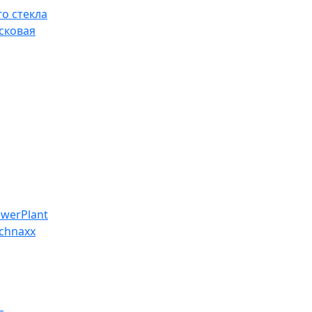
о стекла
сковая
werPlant
chnaxx