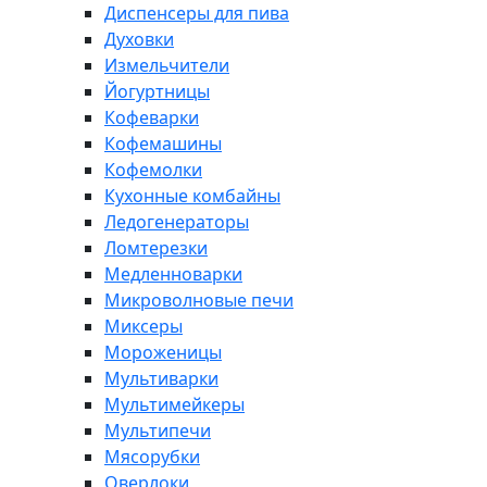
Диспенсеры для пива
Духовки
Измельчители
Йогуртницы
Кофеварки
Кофемашины
Кофемолки
Кухонные комбайны
Ледогенераторы
Ломтерезки
Медленноварки
Микроволновые печи
Миксеры
Мороженицы
Мультиварки
Мультимейкеры
Мультипечи
Мясорубки
Оверлоки