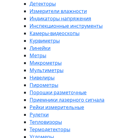
Детекторы
Измерители влажности
Индикаторы напряжения
Инспекционные инструменты
Камеры-видеоскопы
Курвиметры
Линейки
Метры
Микрометры
Мультиметры
Нивелиры
Пирометры
Порошки разметочные
Приемники лазерного сигнала
Рейки измерительные
Рулетки
Тепловизоры
Термодетекторы
Угломеры