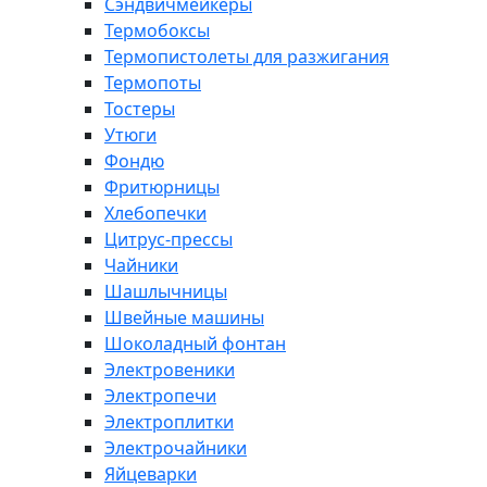
Сэндвичмейкеры
Термобоксы
Термопистолеты для разжигания
Термопоты
Тостеры
Утюги
Фондю
Фритюрницы
Хлебопечки
Цитрус-прессы
Чайники
Шашлычницы
Швейные машины
Шоколадный фонтан
Электровеники
Электропечи
Электроплитки
Электрочайники
Яйцеварки