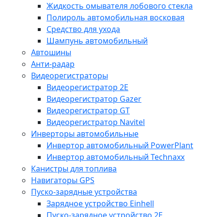
Жидкость омывателя лобового стекла
Полироль автомобильная восковая
Средство для ухода
Шампунь автомобильный
Автошины
Анти-радар
Видеорегистраторы
Видеорегистратор 2E
Видеорегистратор Gazer
Видеорегистратор GT
Видеорегистратор Navitel
Инверторы автомобильные
Инвертор автомобильный PowerPlant
Инвертор автомобильный Technaxx
Канистры для топлива
Навигаторы GPS
Пуско-зарядные устройства
Зарядное устройство Einhell
Пуско-зарядное устройство 2E