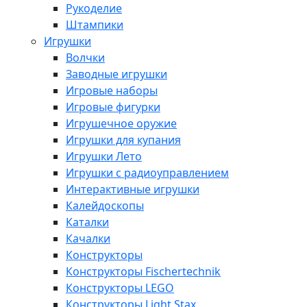
Рукоделие
Штампики
Игрушки
Волчки
Заводные игрушки
Игровые наборы
Игровые фигурки
Игрушечное оружие
Игрушки для купания
Игрушки Лето
Игрушки с радиоуправлением
Интерактивные игрушки
Калейдоскопы
Каталки
Качалки
Конструкторы
Конструкторы Fisсhertechnik
Конструкторы LEGO
Конструкторы Light Stax