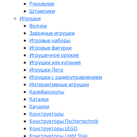
Рукоделие
Штампики
Игрушки
Волчки
Заводные игрушки
Игровые наборы
Игровые фигурки
Игрушечное оружие
Игрушки для купания
Игрушки Лето
Игрушки с радиоуправлением
Интерактивные игрушки
Калейдоскопы
Каталки
Качалки
Конструкторы
Конструкторы Fisсhertechnik
Конструкторы LEGO
Конструкторы Light Stax