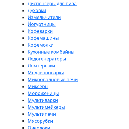
Диспенсеры для пива
Духовки
Измельчители
Йогуртницы
Кофеварки
Кофемашины
Кофемолки
Кухонные комбайны
Ледогенераторы
Ломтерезки
Медленноварки
Микроволновые печи
Миксеры
Мороженицы
Мультиварки
Мультимейкеры
Мультипечи
Мясорубки
Оверлоки