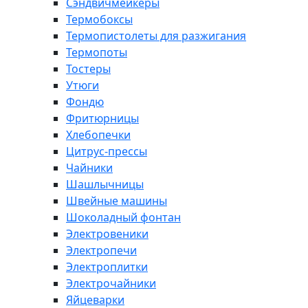
Сэндвичмейкеры
Термобоксы
Термопистолеты для разжигания
Термопоты
Тостеры
Утюги
Фондю
Фритюрницы
Хлебопечки
Цитрус-прессы
Чайники
Шашлычницы
Швейные машины
Шоколадный фонтан
Электровеники
Электропечи
Электроплитки
Электрочайники
Яйцеварки