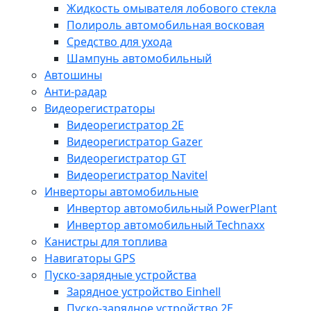
Жидкость омывателя лобового стекла
Полироль автомобильная восковая
Средство для ухода
Шампунь автомобильный
Автошины
Анти-радар
Видеорегистраторы
Видеорегистратор 2E
Видеорегистратор Gazer
Видеорегистратор GT
Видеорегистратор Navitel
Инверторы автомобильные
Инвертор автомобильный PowerPlant
Инвертор автомобильный Technaxx
Канистры для топлива
Навигаторы GPS
Пуско-зарядные устройства
Зарядное устройство Einhell
Пуско-зарядное устройство 2E