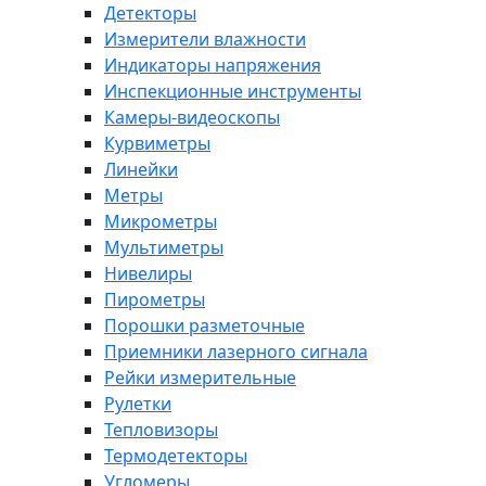
Детекторы
Измерители влажности
Индикаторы напряжения
Инспекционные инструменты
Камеры-видеоскопы
Курвиметры
Линейки
Метры
Микрометры
Мультиметры
Нивелиры
Пирометры
Порошки разметочные
Приемники лазерного сигнала
Рейки измерительные
Рулетки
Тепловизоры
Термодетекторы
Угломеры