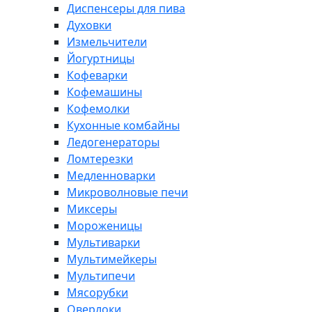
Диспенсеры для пива
Духовки
Измельчители
Йогуртницы
Кофеварки
Кофемашины
Кофемолки
Кухонные комбайны
Ледогенераторы
Ломтерезки
Медленноварки
Микроволновые печи
Миксеры
Мороженицы
Мультиварки
Мультимейкеры
Мультипечи
Мясорубки
Оверлоки