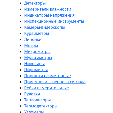
Детекторы
Измерители влажности
Индикаторы напряжения
Инспекционные инструменты
Камеры-видеоскопы
Курвиметры
Линейки
Метры
Микрометры
Мультиметры
Нивелиры
Пирометры
Порошки разметочные
Приемники лазерного сигнала
Рейки измерительные
Рулетки
Тепловизоры
Термодетекторы
Угломеры