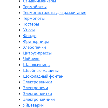
Сэндвичмейкеры
Термобоксы
Термопистолеты для разжигания
Термопоты
Тостеры
Утюги
Фондю
Фритюрницы
Хлебопечки
Цитрус-прессы
Чайники
Шашлычницы
Швейные машины
Шоколадный фонтан
Электровеники
Электропечи
Электроплитки
Электрочайники
Яйцеварки