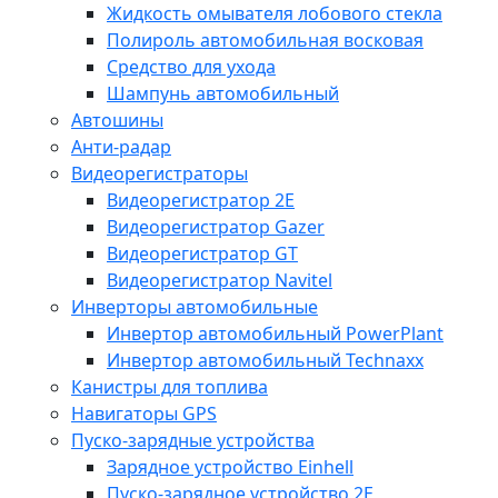
Жидкость омывателя лобового стекла
Полироль автомобильная восковая
Средство для ухода
Шампунь автомобильный
Автошины
Анти-радар
Видеорегистраторы
Видеорегистратор 2E
Видеорегистратор Gazer
Видеорегистратор GT
Видеорегистратор Navitel
Инверторы автомобильные
Инвертор автомобильный PowerPlant
Инвертор автомобильный Technaxx
Канистры для топлива
Навигаторы GPS
Пуско-зарядные устройства
Зарядное устройство Einhell
Пуско-зарядное устройство 2E