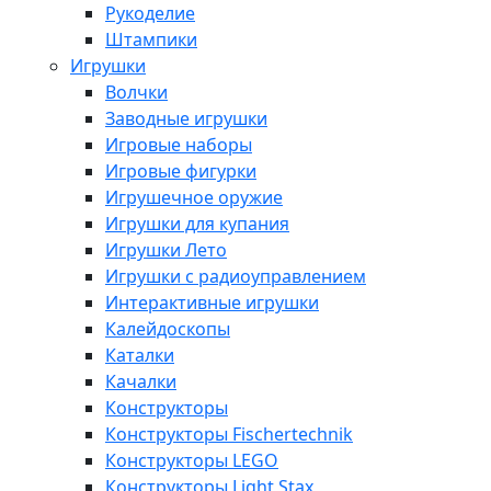
Рукоделие
Штампики
Игрушки
Волчки
Заводные игрушки
Игровые наборы
Игровые фигурки
Игрушечное оружие
Игрушки для купания
Игрушки Лето
Игрушки с радиоуправлением
Интерактивные игрушки
Калейдоскопы
Каталки
Качалки
Конструкторы
Конструкторы Fisсhertechnik
Конструкторы LEGO
Конструкторы Light Stax