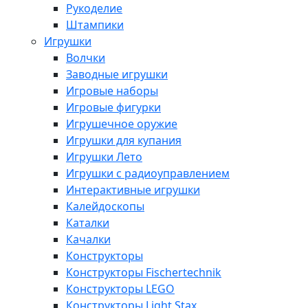
Рукоделие
Штампики
Игрушки
Волчки
Заводные игрушки
Игровые наборы
Игровые фигурки
Игрушечное оружие
Игрушки для купания
Игрушки Лето
Игрушки с радиоуправлением
Интерактивные игрушки
Калейдоскопы
Каталки
Качалки
Конструкторы
Конструкторы Fisсhertechnik
Конструкторы LEGO
Конструкторы Light Stax