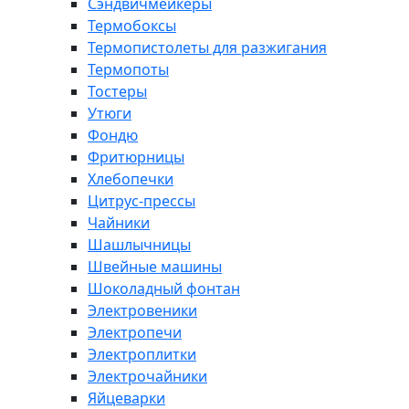
Сэндвичмейкеры
Термобоксы
Термопистолеты для разжигания
Термопоты
Тостеры
Утюги
Фондю
Фритюрницы
Хлебопечки
Цитрус-прессы
Чайники
Шашлычницы
Швейные машины
Шоколадный фонтан
Электровеники
Электропечи
Электроплитки
Электрочайники
Яйцеварки