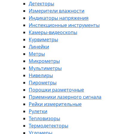
Детекторы
Измерители влажности
Индикаторы напряжения
Инспекционные инструменты
Камеры-видеоскопы
Курвиметры
Линейки
Метры
Микрометры
Мультиметры
Нивелиры
Пирометры
Порошки разметочные
Приемники лазерного сигнала
Рейки измерительные
Рулетки
Тепловизоры
Термодетекторы
Угломеры