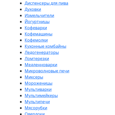
Диспенсеры для пива
Духовки
Измельчители
Йогуртницы
Кофеварки
Кофемашины
Кофемолки
Кухонные комбайны
Ледогенераторы
Ломтерезки
Медленноварки
Микроволновые печи
Миксеры
Мороженицы
Мультиварки
Мультимейкеры
Мультипечи
Мясорубки
Оверлоки