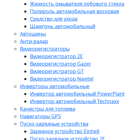
Жидкость омывателя лобового стекла
Полироль автомобильная восковая
Средство для ухода
Шампунь автомобильный
Автошины
Анти-радар
Видеорегистраторы
Видеорегистратор 2E
Видеорегистратор Gazer
Видеорегистратор GT
Видеорегистратор Navitel
Инверторы автомобильные
Инвертор автомобильный PowerPlant
Инвертор автомобильный Technaxx
Канистры для топлива
Навигаторы GPS
Пуско-зарядные устройства
Зарядное устройство Einhell
Пуско-зарядное устройство 2E