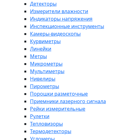
Детекторы
Измерители влажности
Индикаторы напряжения
Инспекционные инструменты
Камеры-видеоскопы
Курвиметры
Линейки
Метры
Микрометры
Мультиметры
Нивелиры
Пирометры
Порошки разметочные
Приемники лазерного сигнала
Рейки измерительные
Рулетки
Тепловизоры
Термодетекторы
Угломеры