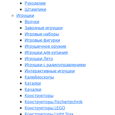
Рукоделие
Штампики
Игрушки
Волчки
Заводные игрушки
Игровые наборы
Игровые фигурки
Игрушечное оружие
Игрушки для купания
Игрушки Лето
Игрушки с радиоуправлением
Интерактивные игрушки
Калейдоскопы
Каталки
Качалки
Конструкторы
Конструкторы Fisсhertechnik
Конструкторы LEGO
Конструкторы Light Stax