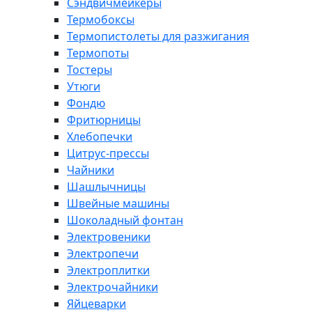
Сэндвичмейкеры
Термобоксы
Термопистолеты для разжигания
Термопоты
Тостеры
Утюги
Фондю
Фритюрницы
Хлебопечки
Цитрус-прессы
Чайники
Шашлычницы
Швейные машины
Шоколадный фонтан
Электровеники
Электропечи
Электроплитки
Электрочайники
Яйцеварки