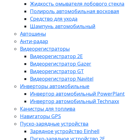
Жидкость омывателя лобового стекла
Полироль автомобильная восковая
Средство для ухода
Шампунь автомобильный
Автошины
Анти-радар
Видеорегистраторы
Видеорегистратор 2E
Видеорегистратор Gazer
Видеорегистратор GT
Видеорегистратор Navitel
Инверторы автомобильные
Инвертор автомобильный PowerPlant
Инвертор автомобильный Technaxx
Канистры для топлива
Навигаторы GPS
Пуско-зарядные устройства
Зарядное устройство Einhell
Пуско-зарядное устройство 2E