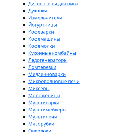
Диспенсеры для пива
Духовки
Измельчители
Йогуртницы
Кофеварки
Кофемашины
Кофемолки
Кухонные комбайны
Ледогенераторы
Ломтерезки
Медленноварки
Микроволновые печи
Миксеры
Мороженицы
Мультиварки
Мультимейкеры
Мультипечи
Мясорубки
Оверлоки