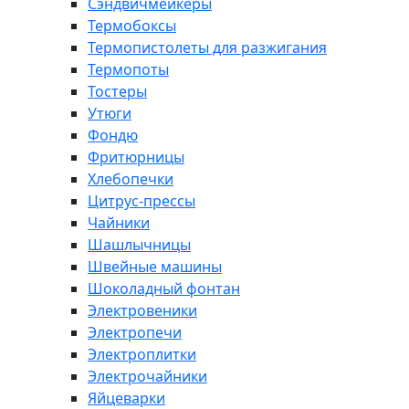
Сэндвичмейкеры
Термобоксы
Термопистолеты для разжигания
Термопоты
Тостеры
Утюги
Фондю
Фритюрницы
Хлебопечки
Цитрус-прессы
Чайники
Шашлычницы
Швейные машины
Шоколадный фонтан
Электровеники
Электропечи
Электроплитки
Электрочайники
Яйцеварки