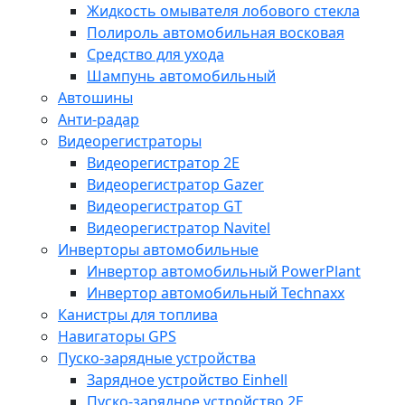
Жидкость омывателя лобового стекла
Полироль автомобильная восковая
Средство для ухода
Шампунь автомобильный
Автошины
Анти-радар
Видеорегистраторы
Видеорегистратор 2E
Видеорегистратор Gazer
Видеорегистратор GT
Видеорегистратор Navitel
Инверторы автомобильные
Инвертор автомобильный PowerPlant
Инвертор автомобильный Technaxx
Канистры для топлива
Навигаторы GPS
Пуско-зарядные устройства
Зарядное устройство Einhell
Пуско-зарядное устройство 2E