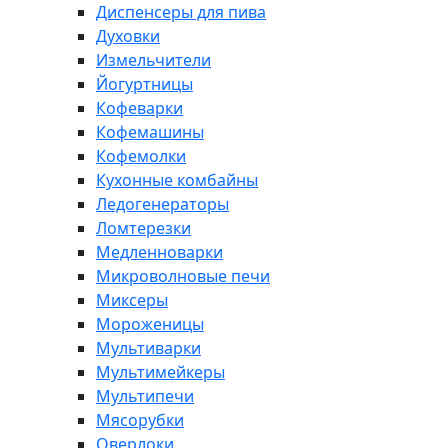
Диспенсеры для пива
Духовки
Измельчители
Йогуртницы
Кофеварки
Кофемашины
Кофемолки
Кухонные комбайны
Ледогенераторы
Ломтерезки
Медленноварки
Микроволновые печи
Миксеры
Мороженицы
Мультиварки
Мультимейкеры
Мультипечи
Мясорубки
Оверлоки