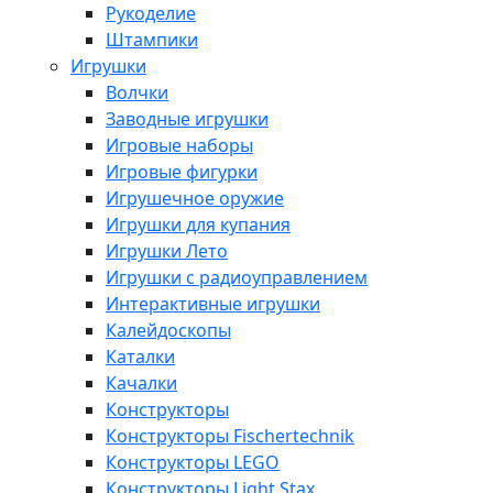
Рукоделие
Штампики
Игрушки
Волчки
Заводные игрушки
Игровые наборы
Игровые фигурки
Игрушечное оружие
Игрушки для купания
Игрушки Лето
Игрушки с радиоуправлением
Интерактивные игрушки
Калейдоскопы
Каталки
Качалки
Конструкторы
Конструкторы Fisсhertechnik
Конструкторы LEGO
Конструкторы Light Stax