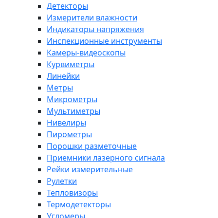
Детекторы
Измерители влажности
Индикаторы напряжения
Инспекционные инструменты
Камеры-видеоскопы
Курвиметры
Линейки
Метры
Микрометры
Мультиметры
Нивелиры
Пирометры
Порошки разметочные
Приемники лазерного сигнала
Рейки измерительные
Рулетки
Тепловизоры
Термодетекторы
Угломеры