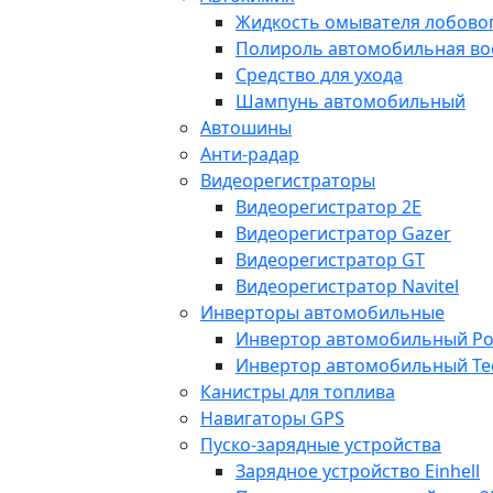
Жидкость омывателя лобовог
Полироль автомобильная во
Средство для ухода
Шампунь автомобильный
Автошины
Анти-радар
Видеорегистраторы
Видеорегистратор 2E
Видеорегистратор Gazer
Видеорегистратор GT
Видеорегистратор Navitel
Инверторы автомобильные
Инвертор автомобильный Po
Инвертор автомобильный Te
Канистры для топлива
Навигаторы GPS
Пуско-зарядные устройства
Зарядное устройство Einhell