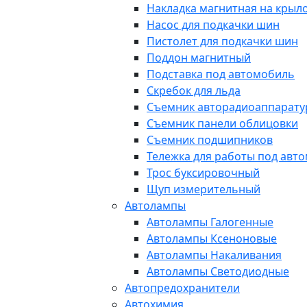
Накладка магнитная на крыл
Насос для подкачки шин
Пистолет для подкачки шин
Поддон магнитный
Подставка под автомобиль
Скребок для льда
Съемник авторадиоаппарат
Съемник панели облицовки
Съемник подшипников
Тележка для работы под авт
Трос буксировочный
Щуп измерительный
Автолампы
Автолампы Галогенные
Автолампы Ксеноновые
Автолампы Накаливания
Автолампы Светодиодные
Автопредохранители
Автохимия