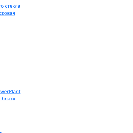
о стекла
сковая
werPlant
chnaxx