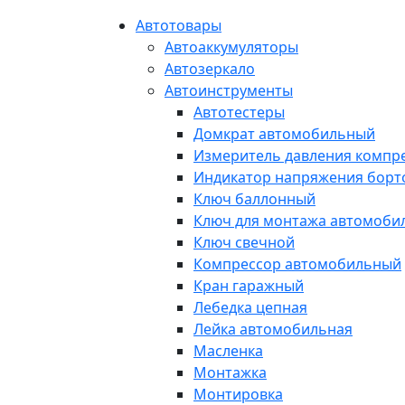
Автотовары
Автоаккумуляторы
Автозеркало
Автоинструменты
Автотестеры
Домкрат автомобильный
Измеритель давления компр
Индикатор напряжения борт
Ключ баллонный
Ключ для монтажа автомоби
Ключ свечной
Компрессор автомобильный
Кран гаражный
Лебедка цепная
Лейка автомобильная
Масленка
Монтажка
Монтировка