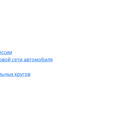
ессии
овой сети автомобиля
льных кругов