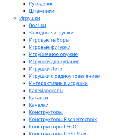
Рукоделие
Штампики
Игрушки
Волчки
Заводные игрушки
Игровые наборы
Игровые фигурки
Игрушечное оружие
Игрушки для купания
Игрушки Лето
Игрушки с радиоуправлением
Интерактивные игрушки
Калейдоскопы
Каталки
Качалки
Конструкторы
Конструкторы Fisсhertechnik
Конструкторы LEGO
Конструкторы Light Stax