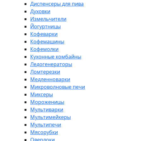
Диспенсеры для пива
Духовки
Измельчители
Йогуртницы
Кофеварки
Кофемашины
Кофемолки
Кухонные комбайны
Ледогенераторы
Ломтерезки
Медленноварки
Микроволновые печи
Миксеры
Мороженицы
Мультиварки
Мультимейкеры
Мультипечи
Мясорубки
Оверлоки