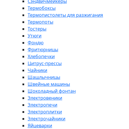
Сэндвичмейкеры
Термобоксы
Термопистолеты для разжигания
Термопоты
Тостеры
Утюги
Фондю
Фритюрницы
Хлебопечки
Цитрус-прессы
Чайники
Шашлычницы
Швейные машины
Шоколадный фонтан
Электровеники
Электропечи
Электроплитки
Электрочайники
Яйцеварки