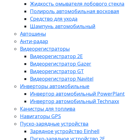
Жидкость омывателя лобового стекла
Полироль автомобильная восковая
Средство для ухода
Шампунь автомобильный
Автошины
Анти-радар
Видеорегистраторы
Видеорегистратор 2E
Видеорегистратор Gazer
Видеорегистратор GT
Видеорегистратор Navitel
Инверторы автомобильные
Инвертор автомобильный PowerPlant
Инвертор автомобильный Technaxx
Канистры для топлива
Навигаторы GPS
Пуско-зарядные устройства
Зарядное устройство Einhell
Пуско-зарядное устройство 2E