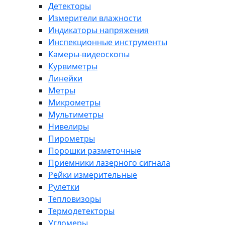
Детекторы
Измерители влажности
Индикаторы напряжения
Инспекционные инструменты
Камеры-видеоскопы
Курвиметры
Линейки
Метры
Микрометры
Мультиметры
Нивелиры
Пирометры
Порошки разметочные
Приемники лазерного сигнала
Рейки измерительные
Рулетки
Тепловизоры
Термодетекторы
Угломеры