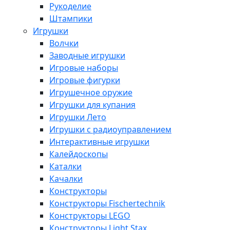
Рукоделие
Штампики
Игрушки
Волчки
Заводные игрушки
Игровые наборы
Игровые фигурки
Игрушечное оружие
Игрушки для купания
Игрушки Лето
Игрушки с радиоуправлением
Интерактивные игрушки
Калейдоскопы
Каталки
Качалки
Конструкторы
Конструкторы Fisсhertechnik
Конструкторы LEGO
Конструкторы Light Stax