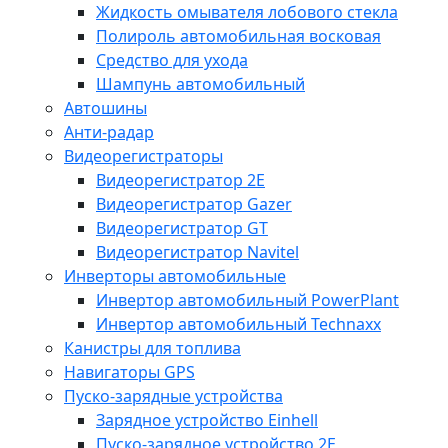
Жидкость омывателя лобового стекла
Полироль автомобильная восковая
Средство для ухода
Шампунь автомобильный
Автошины
Анти-радар
Видеорегистраторы
Видеорегистратор 2E
Видеорегистратор Gazer
Видеорегистратор GT
Видеорегистратор Navitel
Инверторы автомобильные
Инвертор автомобильный PowerPlant
Инвертор автомобильный Technaxx
Канистры для топлива
Навигаторы GPS
Пуско-зарядные устройства
Зарядное устройство Einhell
Пуско-зарядное устройство 2E