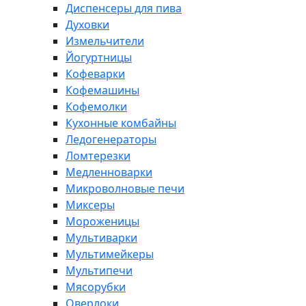
Диспенсеры для пива
Духовки
Измельчители
Йогуртницы
Кофеварки
Кофемашины
Кофемолки
Кухонные комбайны
Ледогенераторы
Ломтерезки
Медленноварки
Микроволновые печи
Миксеры
Мороженицы
Мультиварки
Мультимейкеры
Мультипечи
Мясорубки
Оверлоки