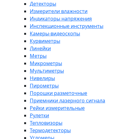
Детекторы
Измерители влажности
Индикаторы напряжения
Инспекционные инструменты
Камеры-видеоскопы
Курвиметры
Линейки
Метры
Микрометры
Мультиметры
Нивелиры
Пирометры
Порошки разметочные
Приемники лазерного сигнала
Рейки измерительные
Рулетки
Тепловизоры
Термодетекторы
Угломеры