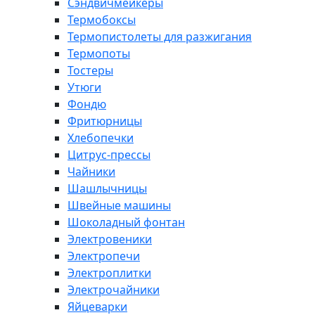
Сэндвичмейкеры
Термобоксы
Термопистолеты для разжигания
Термопоты
Тостеры
Утюги
Фондю
Фритюрницы
Хлебопечки
Цитрус-прессы
Чайники
Шашлычницы
Швейные машины
Шоколадный фонтан
Электровеники
Электропечи
Электроплитки
Электрочайники
Яйцеварки