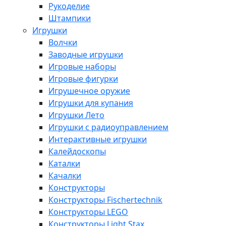
Рукоделие
Штампики
Игрушки
Волчки
Заводные игрушки
Игровые наборы
Игровые фигурки
Игрушечное оружие
Игрушки для купания
Игрушки Лето
Игрушки с радиоуправлением
Интерактивные игрушки
Калейдоскопы
Каталки
Качалки
Конструкторы
Конструкторы Fisсhertechnik
Конструкторы LEGO
Конструкторы Light Stax