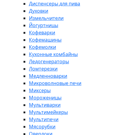
Диспенсеры для пива
Духовки
Измельчители
Йогуртницы
Кофеварки
Кофемашины
Кофемолки
Кухонные комбайны
Ледогенераторы
Ломтерезки
Медленноварки
Микроволновые печи
Миксеры
Мороженицы
Мультиварки
Мультимейкеры
Мультипечи
Мясорубки
Оверлоки