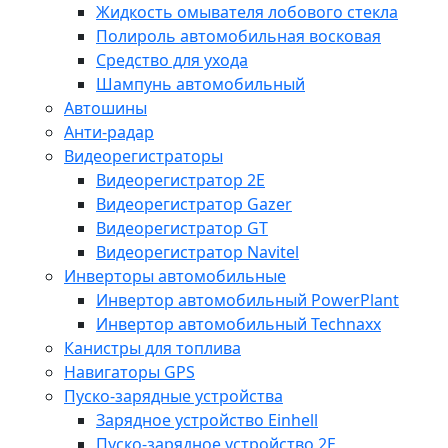
Жидкость омывателя лобового стекла
Полироль автомобильная восковая
Средство для ухода
Шампунь автомобильный
Автошины
Анти-радар
Видеорегистраторы
Видеорегистратор 2E
Видеорегистратор Gazer
Видеорегистратор GT
Видеорегистратор Navitel
Инверторы автомобильные
Инвертор автомобильный PowerPlant
Инвертор автомобильный Technaxx
Канистры для топлива
Навигаторы GPS
Пуско-зарядные устройства
Зарядное устройство Einhell
Пуско-зарядное устройство 2E