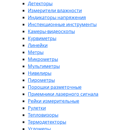
Детекторы
Измерители влажности
Индикаторы напряжения
Инспекционные инструменты
Камеры-видеоскопы
Курвиметры
Линейки
Метры
Микрометры
Мультиметры
Нивелиры
Пирометры
Порошки разметочные
Приемники лазерного сигнала
Рейки измерительные
Рулетки
Тепловизоры
Термодетекторы
Угломеры