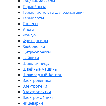
Сэндвичмейкеры
Термобоксы
Термопистолеты для разжигания
Термопоты
Тостеры
Утюги
Фондю
Фритюрницы
Хлебопечки
Цитрус-прессы
Чайники
Шашлычницы
Швейные машины
Шоколадный фонтан
Электровеники
Электропечи
Электроплитки
Электрочайники
Яйцеварки