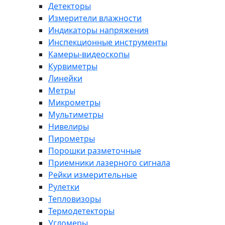
Детекторы
Измерители влажности
Индикаторы напряжения
Инспекционные инструменты
Камеры-видеоскопы
Курвиметры
Линейки
Метры
Микрометры
Мультиметры
Нивелиры
Пирометры
Порошки разметочные
Приемники лазерного сигнала
Рейки измерительные
Рулетки
Тепловизоры
Термодетекторы
Угломеры