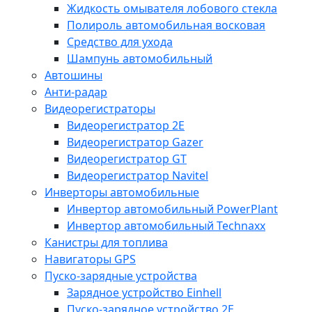
Жидкость омывателя лобового стекла
Полироль автомобильная восковая
Средство для ухода
Шампунь автомобильный
Автошины
Анти-радар
Видеорегистраторы
Видеорегистратор 2E
Видеорегистратор Gazer
Видеорегистратор GT
Видеорегистратор Navitel
Инверторы автомобильные
Инвертор автомобильный PowerPlant
Инвертор автомобильный Technaxx
Канистры для топлива
Навигаторы GPS
Пуско-зарядные устройства
Зарядное устройство Einhell
Пуско-зарядное устройство 2E