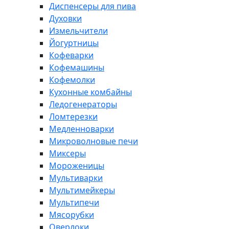
Диспенсеры для пива
Духовки
Измельчители
Йогуртницы
Кофеварки
Кофемашины
Кофемолки
Кухонные комбайны
Ледогенераторы
Ломтерезки
Медленноварки
Микроволновые печи
Миксеры
Мороженицы
Мультиварки
Мультимейкеры
Мультипечи
Мясорубки
Оверлоки