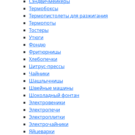
Сэндвичмейкеры
Термобоксы
Термопистолеты для разжигания
Термопоты
Тостеры
Утюги
Фондю
Фритюрницы
Хлебопечки
Цитрус-прессы
Чайники
Шашлычницы
Швейные машины
Шоколадный фонтан
Электровеники
Электропечи
Электроплитки
Электрочайники
Яйцеварки