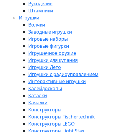
Рукоделие
Штампики
Игрушки
Волчки
Заводные игрушки
Игровые наборы
Игровые фигурки
Игрушечное оружие
Игрушки для купания
Игрушки Лето
Игрушки с радиоуправлением
Интерактивные игрушки
Калейдоскопы
Каталки
Качалки
Конструкторы
Конструкторы Fisсhertechnik
Конструкторы LEGO
Конструкторы Light Stax