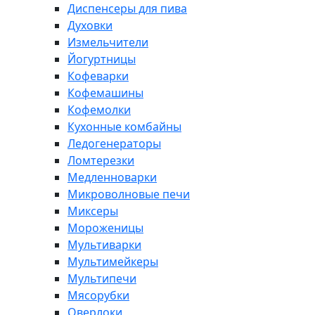
Диспенсеры для пива
Духовки
Измельчители
Йогуртницы
Кофеварки
Кофемашины
Кофемолки
Кухонные комбайны
Ледогенераторы
Ломтерезки
Медленноварки
Микроволновые печи
Миксеры
Мороженицы
Мультиварки
Мультимейкеры
Мультипечи
Мясорубки
Оверлоки