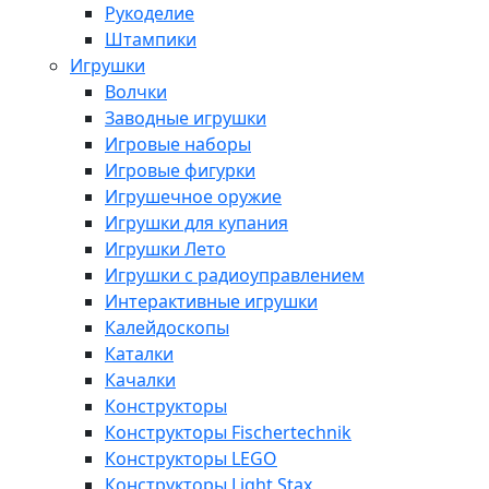
Рукоделие
Штампики
Игрушки
Волчки
Заводные игрушки
Игровые наборы
Игровые фигурки
Игрушечное оружие
Игрушки для купания
Игрушки Лето
Игрушки с радиоуправлением
Интерактивные игрушки
Калейдоскопы
Каталки
Качалки
Конструкторы
Конструкторы Fisсhertechnik
Конструкторы LEGO
Конструкторы Light Stax