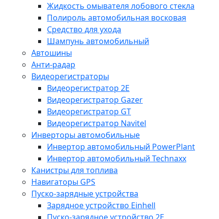
Жидкость омывателя лобового стекла
Полироль автомобильная восковая
Средство для ухода
Шампунь автомобильный
Автошины
Анти-радар
Видеорегистраторы
Видеорегистратор 2E
Видеорегистратор Gazer
Видеорегистратор GT
Видеорегистратор Navitel
Инверторы автомобильные
Инвертор автомобильный PowerPlant
Инвертор автомобильный Technaxx
Канистры для топлива
Навигаторы GPS
Пуско-зарядные устройства
Зарядное устройство Einhell
Пуско-зарядное устройство 2E