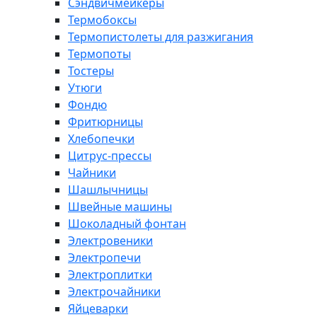
Сэндвичмейкеры
Термобоксы
Термопистолеты для разжигания
Термопоты
Тостеры
Утюги
Фондю
Фритюрницы
Хлебопечки
Цитрус-прессы
Чайники
Шашлычницы
Швейные машины
Шоколадный фонтан
Электровеники
Электропечи
Электроплитки
Электрочайники
Яйцеварки