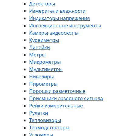
Детекторы
Измерители влажности
Индикаторы напряжения
Инспекционные инструменты
Камеры-видеоскопы
Курвиметры
Линейки
Метры
Микрометры
Мультиметры
Нивелиры
Пирометры
Порошки разметочные
Приемники лазерного сигнала
Рейки измерительные
Рулетки
Тепловизоры
Термодетекторы
Угломеры