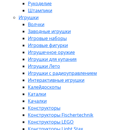
Рукоделие
Штампики
Игрушки
Волчки
Заводные игрушки
Игровые наборы
Игровые фигурки
Игрушечное оружие
Игрушки для купания
Игрушки Лето
Игрушки с радиоуправлением
Интерактивные игрушки
Калейдоскопы
Каталки
Качалки
Конструкторы
Конструкторы Fisсhertechnik
Конструкторы LEGO
Конструкторы Light Stax