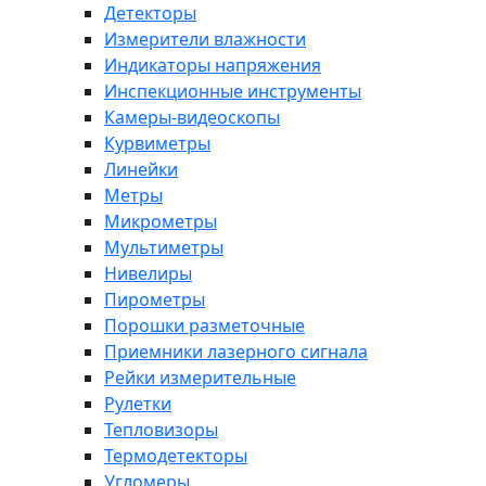
Детекторы
Измерители влажности
Индикаторы напряжения
Инспекционные инструменты
Камеры-видеоскопы
Курвиметры
Линейки
Метры
Микрометры
Мультиметры
Нивелиры
Пирометры
Порошки разметочные
Приемники лазерного сигнала
Рейки измерительные
Рулетки
Тепловизоры
Термодетекторы
Угломеры