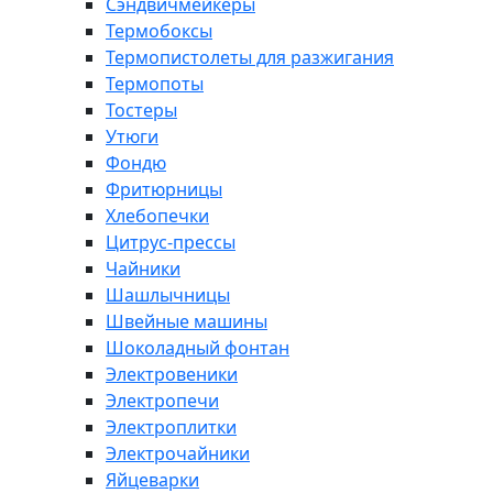
Сэндвичмейкеры
Термобоксы
Термопистолеты для разжигания
Термопоты
Тостеры
Утюги
Фондю
Фритюрницы
Хлебопечки
Цитрус-прессы
Чайники
Шашлычницы
Швейные машины
Шоколадный фонтан
Электровеники
Электропечи
Электроплитки
Электрочайники
Яйцеварки