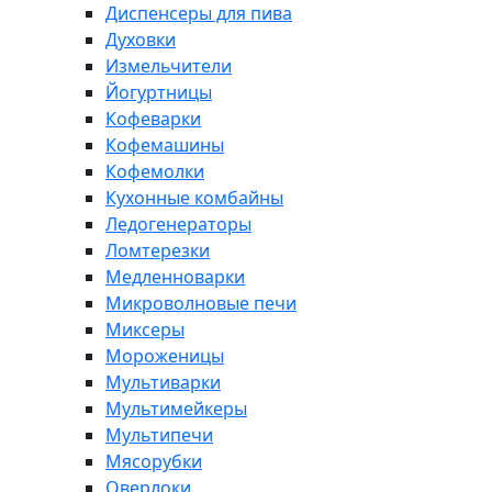
Диспенсеры для пива
Духовки
Измельчители
Йогуртницы
Кофеварки
Кофемашины
Кофемолки
Кухонные комбайны
Ледогенераторы
Ломтерезки
Медленноварки
Микроволновые печи
Миксеры
Мороженицы
Мультиварки
Мультимейкеры
Мультипечи
Мясорубки
Оверлоки