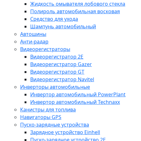
Жидкость омывателя лобового стекла
Полироль автомобильная восковая
Средство для ухода
Шампунь автомобильный
Автошины
Анти-радар
Видеорегистраторы
Видеорегистратор 2E
Видеорегистратор Gazer
Видеорегистратор GT
Видеорегистратор Navitel
Инверторы автомобильные
Инвертор автомобильный PowerPlant
Инвертор автомобильный Technaxx
Канистры для топлива
Навигаторы GPS
Пуско-зарядные устройства
Зарядное устройство Einhell
Пуско-зарядное устройство 2E