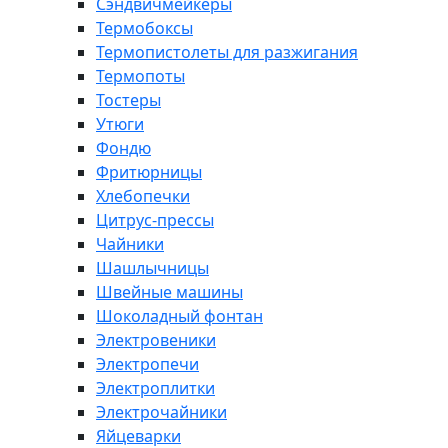
Сэндвичмейкеры
Термобоксы
Термопистолеты для разжигания
Термопоты
Тостеры
Утюги
Фондю
Фритюрницы
Хлебопечки
Цитрус-прессы
Чайники
Шашлычницы
Швейные машины
Шоколадный фонтан
Электровеники
Электропечи
Электроплитки
Электрочайники
Яйцеварки