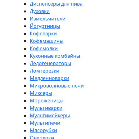
Диспенсеры для пива
Духовки
Измельчители
Йогуртницы
Кофеварки
Кофемашины
Кофемолки
Кухонные комбайны
Ледогенераторы
Ломтерезки
Медленноварки
Микроволновые печи
Миксеры
Мороженицы
Мультиварки
Мультимейкеры
Мультипечи
Мясорубки
Оверлоки