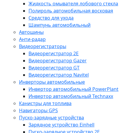
Жидкость омывателя лобового стекла
Полироль автомобильная восковая
Средство для ухода
Шампунь автомобильный
Автошины
Анти-радар
Видеорегистраторы
Видеорегистратор 2E
Видеорегистратор Gazer
Видеорегистратор GT
Видеорегистратор Navitel
Инверторы автомобильные
Инвертор автомобильный PowerPlant
Инвертор автомобильный Technaxx
Канистры для топлива
Навигаторы GPS
Пуско-зарядные устройства
Зарядное устройство Einhell
Пуско-зарядное устройство 2E