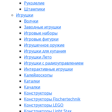
Рукоделие
Штампики
Игрушки
Волчки
Заводные игрушки
Игровые наборы
Игровые фигурки
Игрушечное оружие
Игрушки для купания
Игрушки Лето
Игрушки с радиоуправлением
Интерактивные игрушки
Калейдоскопы
Каталки
Качалки
Конструкторы
Конструкторы Fisсhertechnik
Конструкторы LEGO
Конструкторы Light Stax