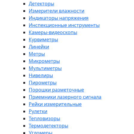
Детекторы
Измерители влажности
Индикаторы напряжения
Инспекционные инструменты
Камеры-видеоскопы
Курвиметры
Линейки
Метры
Микрометры
Мультиметры
Нивелиры
Пирометры
Порошки разметочные
Приемники лазерного сигнала
Рейки измерительные
Рулетки
Тепловизоры
Термодетекторы
Угломеры