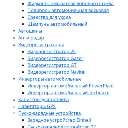
Жидкость омывателя лобового стекла
Полироль автомобильная восковая
Средство для ухода
Шампунь автомобильный
Автошины
Анти-радар
Видеорегистраторы
Видеорегистратор 2E
Видеорегистратор Gazer
Видеорегистратор GT
Видеорегистратор Navitel
Инверторы автомобильные
Инвертор автомобильный PowerPlant
Инвертор автомобильный Technaxx
Канистры для топлива
Навигаторы GPS
Пуско-зарядные устройства
Зарядное устройство Einhell
Пуско-зарядное устройство 2E