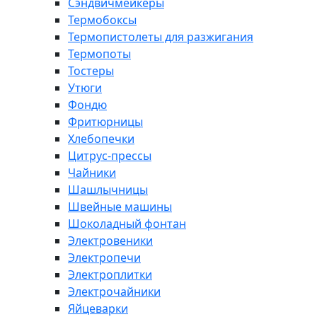
Сэндвичмейкеры
Термобоксы
Термопистолеты для разжигания
Термопоты
Тостеры
Утюги
Фондю
Фритюрницы
Хлебопечки
Цитрус-прессы
Чайники
Шашлычницы
Швейные машины
Шоколадный фонтан
Электровеники
Электропечи
Электроплитки
Электрочайники
Яйцеварки