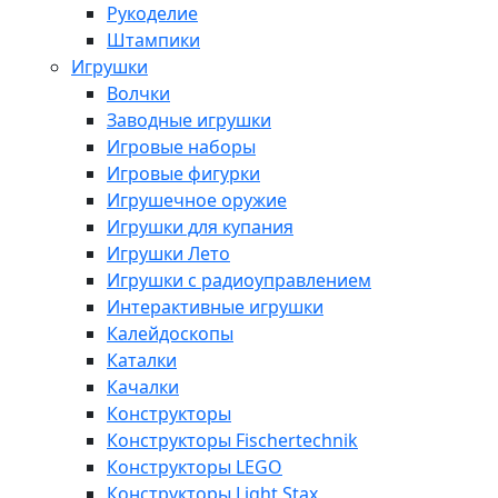
Рукоделие
Штампики
Игрушки
Волчки
Заводные игрушки
Игровые наборы
Игровые фигурки
Игрушечное оружие
Игрушки для купания
Игрушки Лето
Игрушки с радиоуправлением
Интерактивные игрушки
Калейдоскопы
Каталки
Качалки
Конструкторы
Конструкторы Fisсhertechnik
Конструкторы LEGO
Конструкторы Light Stax