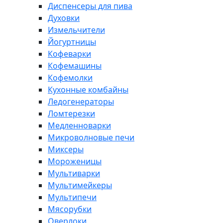
Диспенсеры для пива
Духовки
Измельчители
Йогуртницы
Кофеварки
Кофемашины
Кофемолки
Кухонные комбайны
Ледогенераторы
Ломтерезки
Медленноварки
Микроволновые печи
Миксеры
Мороженицы
Мультиварки
Мультимейкеры
Мультипечи
Мясорубки
Оверлоки