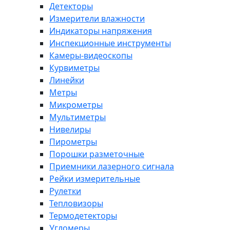
Детекторы
Измерители влажности
Индикаторы напряжения
Инспекционные инструменты
Камеры-видеоскопы
Курвиметры
Линейки
Метры
Микрометры
Мультиметры
Нивелиры
Пирометры
Порошки разметочные
Приемники лазерного сигнала
Рейки измерительные
Рулетки
Тепловизоры
Термодетекторы
Угломеры