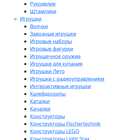
Рукоделие
Штампики
Игрушки
Волчки
Заводные игрушки
Игровые наборы
Игровые фигурки
Игрушечное оружие
Игрушки для купания
Игрушки Лето
Игрушки с радиоуправлением
Интерактивные игрушки
Калейдоскопы
Каталки
Качалки
Конструкторы
Конструкторы Fisсhertechnik
Конструкторы LEGO
Конструкторы Light Stax