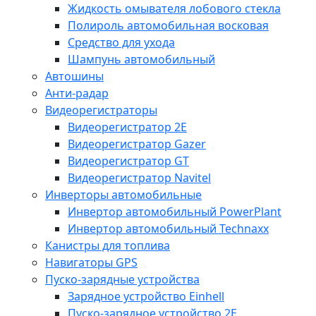
Жидкость омывателя лобового стекла
Полироль автомобильная восковая
Средство для ухода
Шампунь автомобильный
Автошины
Анти-радар
Видеорегистраторы
Видеорегистратор 2E
Видеорегистратор Gazer
Видеорегистратор GT
Видеорегистратор Navitel
Инверторы автомобильные
Инвертор автомобильный PowerPlant
Инвертор автомобильный Technaxx
Канистры для топлива
Навигаторы GPS
Пуско-зарядные устройства
Зарядное устройство Einhell
Пуско-зарядное устройство 2E