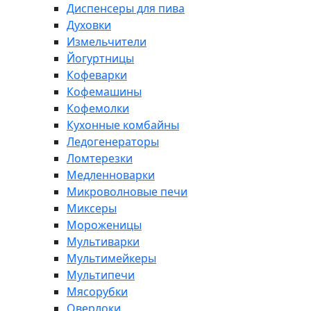
Диспенсеры для пива
Духовки
Измельчители
Йогуртницы
Кофеварки
Кофемашины
Кофемолки
Кухонные комбайны
Ледогенераторы
Ломтерезки
Медленноварки
Микроволновые печи
Миксеры
Мороженицы
Мультиварки
Мультимейкеры
Мультипечи
Мясорубки
Оверлоки