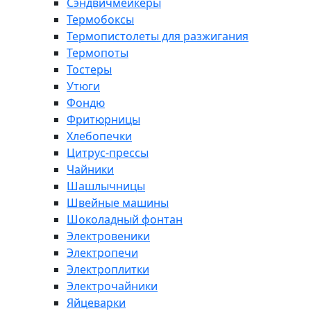
Сэндвичмейкеры
Термобоксы
Термопистолеты для разжигания
Термопоты
Тостеры
Утюги
Фондю
Фритюрницы
Хлебопечки
Цитрус-прессы
Чайники
Шашлычницы
Швейные машины
Шоколадный фонтан
Электровеники
Электропечи
Электроплитки
Электрочайники
Яйцеварки