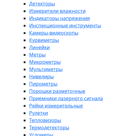
Детекторы
Измерители влажности
Индикаторы напряжения
Инспекционные инструменты
Камеры-видеоскопы
Курвиметры
Линейки
Метры
Микрометры
Мультиметры
Нивелиры
Пирометры
Порошки разметочные
Приемники лазерного сигнала
Рейки измерительные
Рулетки
Тепловизоры
Термодетекторы
Угломеры