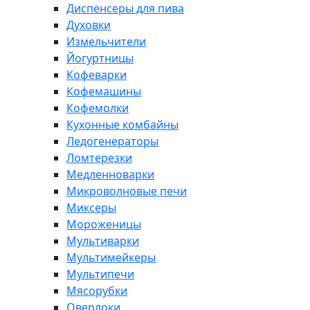
Диспенсеры для пива
Духовки
Измельчители
Йогуртницы
Кофеварки
Кофемашины
Кофемолки
Кухонные комбайны
Ледогенераторы
Ломтерезки
Медленноварки
Микроволновые печи
Миксеры
Мороженицы
Мультиварки
Мультимейкеры
Мультипечи
Мясорубки
Оверлоки