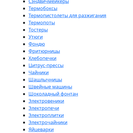
Сэндвичмейкеры
Термобоксы
Термопистолеты для разжигания
Термопоты
Тостеры
Утюги
Фондю
Фритюрницы
Хлебопечки
Цитрус-прессы
Чайники
Шашлычницы
Швейные машины
Шоколадный фонтан
Электровеники
Электропечи
Электроплитки
Электрочайники
Яйцеварки