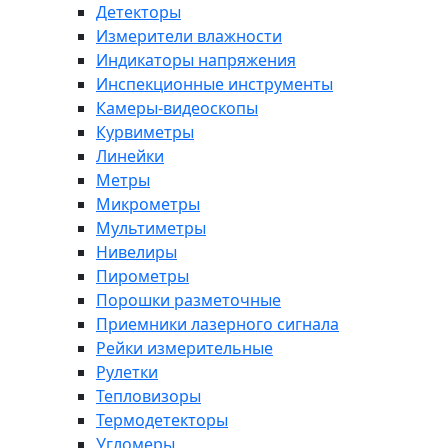
Детекторы
Измерители влажности
Индикаторы напряжения
Инспекционные инструменты
Камеры-видеоскопы
Курвиметры
Линейки
Метры
Микрометры
Мультиметры
Нивелиры
Пирометры
Порошки разметочные
Приемники лазерного сигнала
Рейки измерительные
Рулетки
Тепловизоры
Термодетекторы
Угломеры