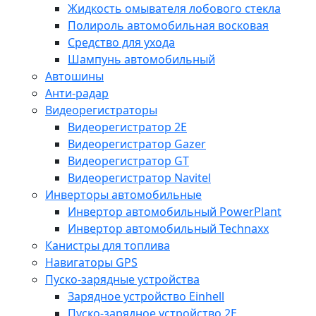
Жидкость омывателя лобового стекла
Полироль автомобильная восковая
Средство для ухода
Шампунь автомобильный
Автошины
Анти-радар
Видеорегистраторы
Видеорегистратор 2E
Видеорегистратор Gazer
Видеорегистратор GT
Видеорегистратор Navitel
Инверторы автомобильные
Инвертор автомобильный PowerPlant
Инвертор автомобильный Technaxx
Канистры для топлива
Навигаторы GPS
Пуско-зарядные устройства
Зарядное устройство Einhell
Пуско-зарядное устройство 2E