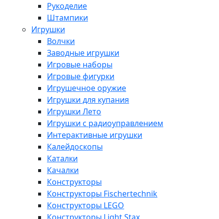
Рукоделие
Штампики
Игрушки
Волчки
Заводные игрушки
Игровые наборы
Игровые фигурки
Игрушечное оружие
Игрушки для купания
Игрушки Лето
Игрушки с радиоуправлением
Интерактивные игрушки
Калейдоскопы
Каталки
Качалки
Конструкторы
Конструкторы Fisсhertechnik
Конструкторы LEGO
Конструкторы Light Stax