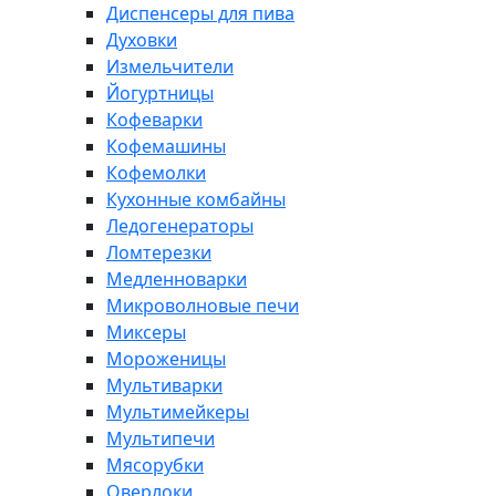
Диспенсеры для пива
Духовки
Измельчители
Йогуртницы
Кофеварки
Кофемашины
Кофемолки
Кухонные комбайны
Ледогенераторы
Ломтерезки
Медленноварки
Микроволновые печи
Миксеры
Мороженицы
Мультиварки
Мультимейкеры
Мультипечи
Мясорубки
Оверлоки