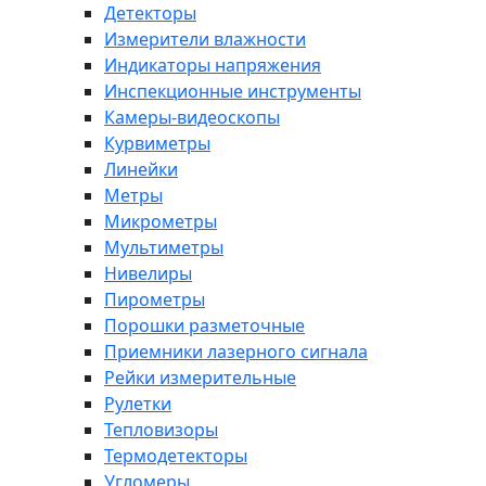
Детекторы
Измерители влажности
Индикаторы напряжения
Инспекционные инструменты
Камеры-видеоскопы
Курвиметры
Линейки
Метры
Микрометры
Мультиметры
Нивелиры
Пирометры
Порошки разметочные
Приемники лазерного сигнала
Рейки измерительные
Рулетки
Тепловизоры
Термодетекторы
Угломеры