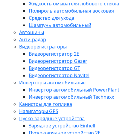
Жидкость омывателя лобового стекла
Полироль автомобильная восковая
Средство для ухода
Шампунь автомобильный
Автошины
Анти-радар
Видеорегистраторы
Видеорегистратор 2E
Видеорегистратор Gazer
Видеорегистратор GT
Видеорегистратор Navitel
Инверторы автомобильные
Инвертор автомобильный PowerPlant
Инвертор автомобильный Technaxx
Канистры для топлива
Навигаторы GPS
Пуско-зарядные устройства
Зарядное устройство Einhell
Пуско-зарядное устройство 2E