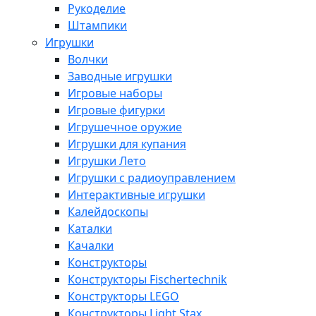
Рукоделие
Штампики
Игрушки
Волчки
Заводные игрушки
Игровые наборы
Игровые фигурки
Игрушечное оружие
Игрушки для купания
Игрушки Лето
Игрушки с радиоуправлением
Интерактивные игрушки
Калейдоскопы
Каталки
Качалки
Конструкторы
Конструкторы Fisсhertechnik
Конструкторы LEGO
Конструкторы Light Stax