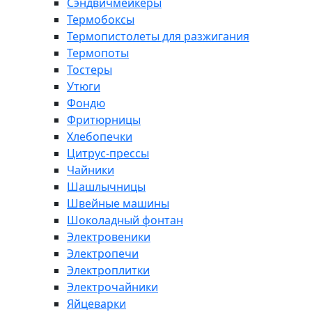
Сэндвичмейкеры
Термобоксы
Термопистолеты для разжигания
Термопоты
Тостеры
Утюги
Фондю
Фритюрницы
Хлебопечки
Цитрус-прессы
Чайники
Шашлычницы
Швейные машины
Шоколадный фонтан
Электровеники
Электропечи
Электроплитки
Электрочайники
Яйцеварки