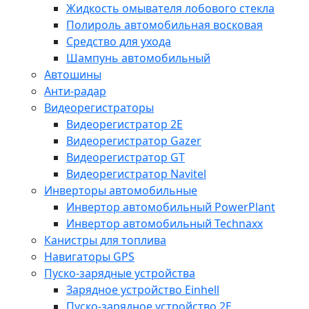
Жидкость омывателя лобового стекла
Полироль автомобильная восковая
Средство для ухода
Шампунь автомобильный
Автошины
Анти-радар
Видеорегистраторы
Видеорегистратор 2E
Видеорегистратор Gazer
Видеорегистратор GT
Видеорегистратор Navitel
Инверторы автомобильные
Инвертор автомобильный PowerPlant
Инвертор автомобильный Technaxx
Канистры для топлива
Навигаторы GPS
Пуско-зарядные устройства
Зарядное устройство Einhell
Пуско-зарядное устройство 2E