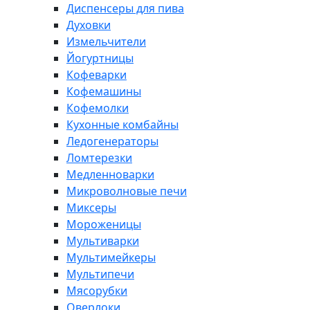
Диспенсеры для пива
Духовки
Измельчители
Йогуртницы
Кофеварки
Кофемашины
Кофемолки
Кухонные комбайны
Ледогенераторы
Ломтерезки
Медленноварки
Микроволновые печи
Миксеры
Мороженицы
Мультиварки
Мультимейкеры
Мультипечи
Мясорубки
Оверлоки