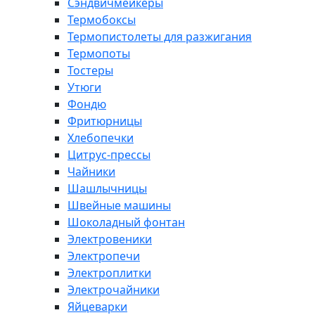
Сэндвичмейкеры
Термобоксы
Термопистолеты для разжигания
Термопоты
Тостеры
Утюги
Фондю
Фритюрницы
Хлебопечки
Цитрус-прессы
Чайники
Шашлычницы
Швейные машины
Шоколадный фонтан
Электровеники
Электропечи
Электроплитки
Электрочайники
Яйцеварки