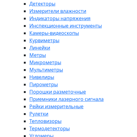
Детекторы
Измерители влажности
Индикаторы напряжения
Инспекционные инструменты
Камеры-видеоскопы
Курвиметры
Линейки
Метры
Микрометры
Мультиметры
Нивелиры
Пирометры
Порошки разметочные
Приемники лазерного сигнала
Рейки измерительные
Рулетки
Тепловизоры
Термодетекторы
Угломеры