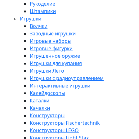
Рукоделие
Штампики
Игрушки
Волчки
Заводные игрушки
Игровые наборы
Игровые фигурки
Игрушечное оружие
Игрушки для купания
Игрушки Лето
Игрушки с радиоуправлением
Интерактивные игрушки
Калейдоскопы
Каталки
Качалки
Конструкторы
Конструкторы Fisсhertechnik
Конструкторы LEGO
Конструкторы Light Stax