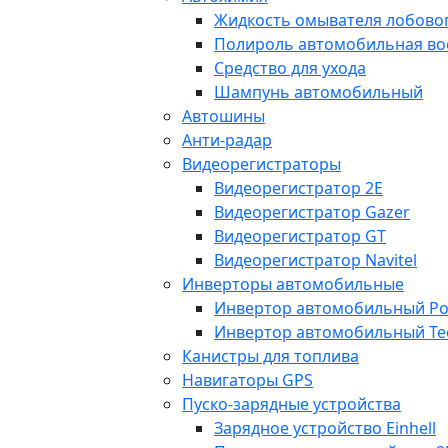
Жидкость омывателя лобовог
Полироль автомобильная во
Средство для ухода
Шампунь автомобильный
Автошины
Анти-радар
Видеорегистраторы
Видеорегистратор 2E
Видеорегистратор Gazer
Видеорегистратор GT
Видеорегистратор Navitel
Инверторы автомобильные
Инвертор автомобильный Po
Инвертор автомобильный Te
Канистры для топлива
Навигаторы GPS
Пуско-зарядные устройства
Зарядное устройство Einhell