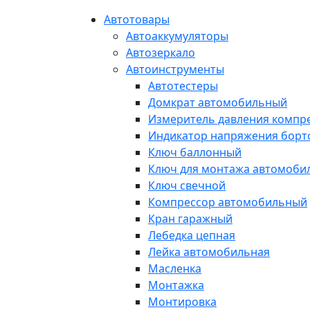
Автотовары
Автоаккумуляторы
Автозеркало
Автоинструменты
Автотестеры
Домкрат автомобильный
Измеритель давления компр
Индикатор напряжения борт
Ключ баллонный
Ключ для монтажа автомоби
Ключ свечной
Компрессор автомобильный
Кран гаражный
Лебедка цепная
Лейка автомобильная
Масленка
Монтажка
Монтировка