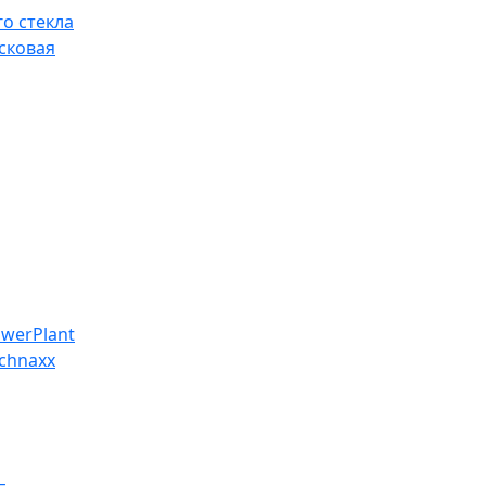
о стекла
сковая
werPlant
chnaxx