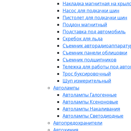
Накладка магнитная на крыл
Насос для подкачки шин
Пистолет для подкачки шин
Поддон магнитный
Подставка под автомобиль
Скребок для льда
Съемник авторадиоаппарат
Съемник панели облицовки
Съемник подшипников
Тележка для работы под авт
Трос буксировочный
Щуп измерительный
Автолампы
Автолампы Галогенные
Автолампы Ксеноновые
Автолампы Накаливания
Автолампы Светодиодные
Автопредохранители
Автохимия