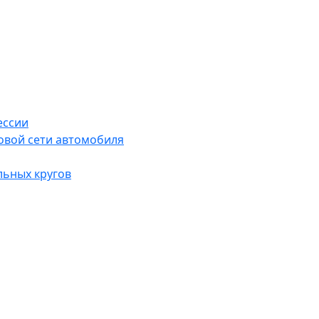
ессии
овой сети автомобиля
льных кругов