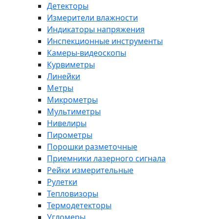
Детекторы
Измерители влажности
Индикаторы напряжения
Инспекционные инструменты
Камеры-видеоскопы
Курвиметры
Линейки
Метры
Микрометры
Мультиметры
Нивелиры
Пирометры
Порошки разметочные
Приемники лазерного сигнала
Рейки измерительные
Рулетки
Тепловизоры
Термодетекторы
Угломеры