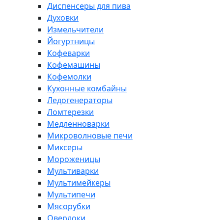
Диспенсеры для пива
Духовки
Измельчители
Йогуртницы
Кофеварки
Кофемашины
Кофемолки
Кухонные комбайны
Ледогенераторы
Ломтерезки
Медленноварки
Микроволновые печи
Миксеры
Мороженицы
Мультиварки
Мультимейкеры
Мультипечи
Мясорубки
Оверлоки