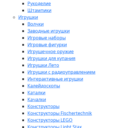
Рукоделие
Штампики
Игрушки
Волчки
Заводные игрушки
Игровые наборы
Игровые фигурки
Игрушечное оружие
Игрушки для купания
Игрушки Лето
Игрушки с радиоуправлением
Интерактивные игрушки
Калейдоскопы
Каталки
Качалки
Конструкторы
Конструкторы Fisсhertechnik
Конструкторы LEGO
Конструкторы Light Stax