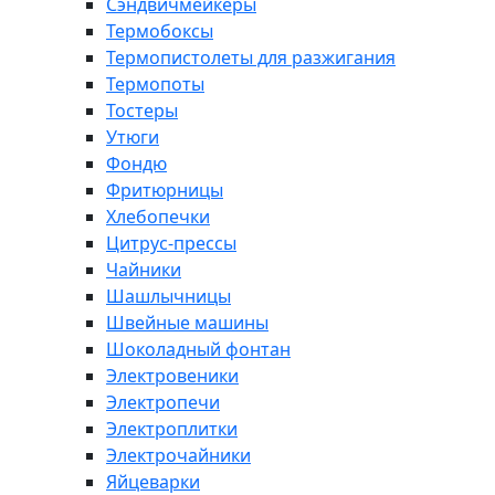
Сэндвичмейкеры
Термобоксы
Термопистолеты для разжигания
Термопоты
Тостеры
Утюги
Фондю
Фритюрницы
Хлебопечки
Цитрус-прессы
Чайники
Шашлычницы
Швейные машины
Шоколадный фонтан
Электровеники
Электропечи
Электроплитки
Электрочайники
Яйцеварки