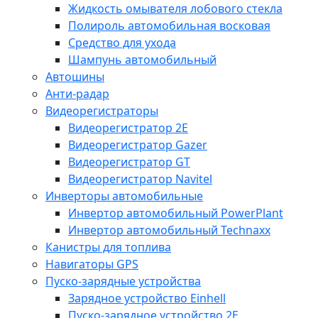
Жидкость омывателя лобового стекла
Полироль автомобильная восковая
Средство для ухода
Шампунь автомобильный
Автошины
Анти-радар
Видеорегистраторы
Видеорегистратор 2E
Видеорегистратор Gazer
Видеорегистратор GT
Видеорегистратор Navitel
Инверторы автомобильные
Инвертор автомобильный PowerPlant
Инвертор автомобильный Technaxx
Канистры для топлива
Навигаторы GPS
Пуско-зарядные устройства
Зарядное устройство Einhell
Пуско-зарядное устройство 2E