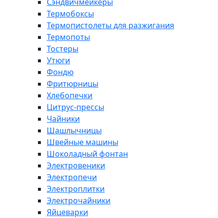
Сэндвичмейкеры
Термобоксы
Термопистолеты для разжигания
Термопоты
Тостеры
Утюги
Фондю
Фритюрницы
Хлебопечки
Цитрус-прессы
Чайники
Шашлычницы
Швейные машины
Шоколадный фонтан
Электровеники
Электропечи
Электроплитки
Электрочайники
Яйцеварки