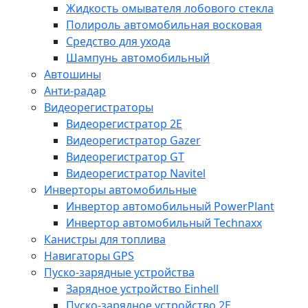
Жидкость омывателя лобового стекла
Полироль автомобильная восковая
Средство для ухода
Шампунь автомобильный
Автошины
Анти-радар
Видеорегистраторы
Видеорегистратор 2E
Видеорегистратор Gazer
Видеорегистратор GT
Видеорегистратор Navitel
Инверторы автомобильные
Инвертор автомобильный PowerPlant
Инвертор автомобильный Technaxx
Канистры для топлива
Навигаторы GPS
Пуско-зарядные устройства
Зарядное устройство Einhell
Пуско-зарядное устройство 2E