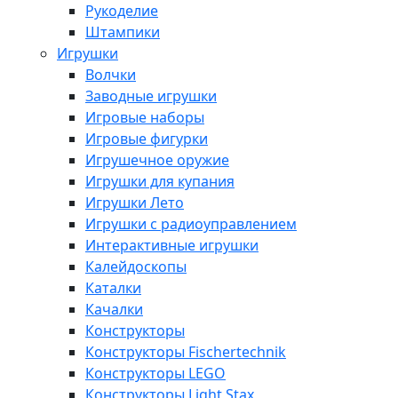
Рукоделие
Штампики
Игрушки
Волчки
Заводные игрушки
Игровые наборы
Игровые фигурки
Игрушечное оружие
Игрушки для купания
Игрушки Лето
Игрушки с радиоуправлением
Интерактивные игрушки
Калейдоскопы
Каталки
Качалки
Конструкторы
Конструкторы Fisсhertechnik
Конструкторы LEGO
Конструкторы Light Stax