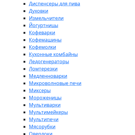
Диспенсеры для пива
Духовки
Измельчители
Йогуртницы
Кофеварки
Кофемашины
Кофемолки
Кухонные комбайны
Ледогенераторы
Ломтерезки
Медленноварки
Микроволновые печи
Миксеры
Мороженицы
Мультиварки
Мультимейкеры
Мультипечи
Мясорубки
Оверлоки