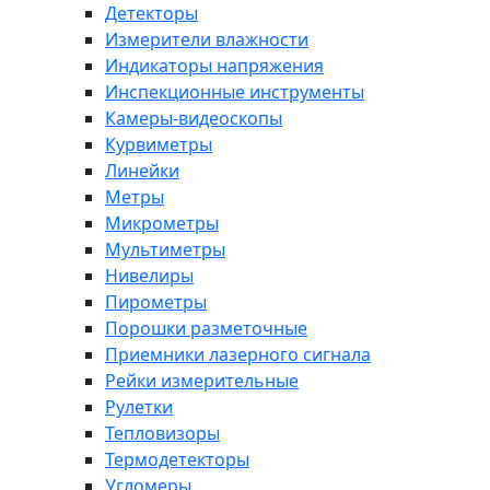
Детекторы
Измерители влажности
Индикаторы напряжения
Инспекционные инструменты
Камеры-видеоскопы
Курвиметры
Линейки
Метры
Микрометры
Мультиметры
Нивелиры
Пирометры
Порошки разметочные
Приемники лазерного сигнала
Рейки измерительные
Рулетки
Тепловизоры
Термодетекторы
Угломеры